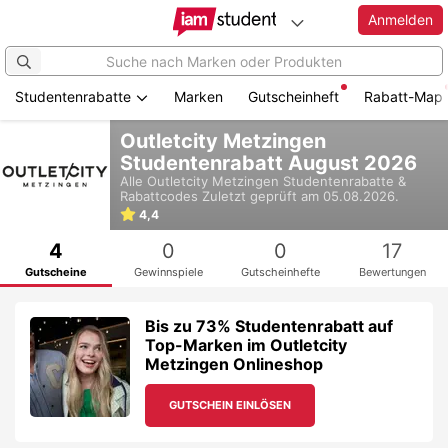
Anmelden
Studentenrabatte
Marken
Gutscheinheft
Rabatt-Map
Zum
Outletcity Metzingen
Hauptinhalt
Studentenrabatt August 2026
springen
Alle
Outletcity Metzingen
Studentenrabatte &
Rabattcodes
Zuletzt geprüft am 05.08.2026.
4,4
4
0
0
17
Gutscheine
Gewinnspiele
Gutscheinhefte
Bewertungen
Bis zu 73% Studentenrabatt auf
Top-Marken im Outletcity
Metzingen Onlineshop
GUTSCHEIN EINLÖSEN