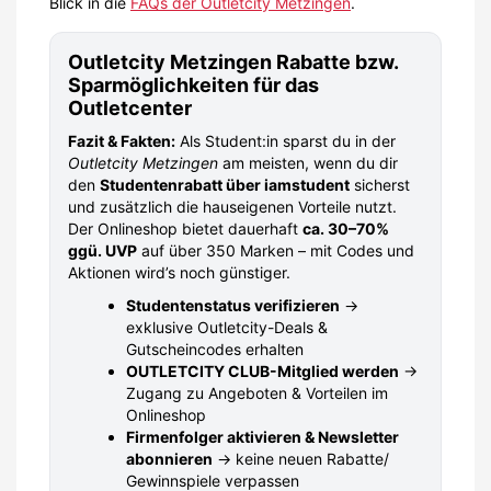
Blick in die
FAQs der Outletcity Metzingen
.
Outletcity Metzingen Rabatte bzw.
Sparmöglichkeiten für das
Outletcenter
Fazit & Fakten:
Als Student:in sparst du in der
Outletcity Metzingen
am meisten, wenn du dir
den
Studentenrabatt über iamstudent
sicherst
und zusätzlich die hauseigenen Vorteile nutzt.
Der Onlineshop bietet dauerhaft
ca. 30–70%
ggü. UVP
auf über 350 Marken – mit Codes und
Aktionen wird’s noch günstiger.
Studentenstatus verifizieren
→
exklusive Outletcity-Deals &
Gutscheincodes erhalten
OUTLETCITY CLUB-Mitglied werden
→
Zugang zu Angeboten & Vorteilen im
Onlineshop
Firmenfolger aktivieren & Newsletter
abonnieren
→ keine neuen Rabatte/
Gewinnspiele verpassen