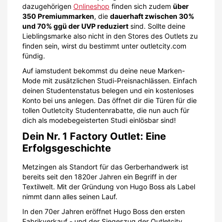
dazugehörigen
Onlineshop
finden sich zudem
über
350 Premiummarken
, die
dauerhaft zwischen 30%
und 70% ggü der UVP reduziert
sind. Sollte deine
Lieblingsmarke also nicht in den Stores des Outlets zu
finden sein, wirst du bestimmt unter outletcity.com
fündig.
Auf iamstudent bekommst du deine neue Marken-
Mode mit zusätzlichen Studi-Preisnachlässen. Einfach
deinen Studentenstatus belegen und ein kostenloses
Konto bei uns anlegen. Das öffnet dir die Türen für die
tollen Outletcity Studentenrabatte, die nun auch für
dich als modebegeisterten Studi einlösbar sind!
Dein Nr. 1 Factory Outlet: Eine
Erfolgsgeschichte
Metzingen als Standort für das Gerberhandwerk ist
bereits seit den 1820er Jahren ein Begriff in der
Textilwelt. Mit der Gründung von Hugo Boss als Label
nimmt dann alles seinen Lauf.
In den 70er Jahren eröffnet Hugo Boss den ersten
Fabrikverkauf - und der Siegeszug der Outletcity