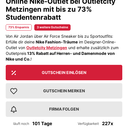
Online Nike-Outlet bei Outletcity
Metzingen mit bis zu 73%
Studentenrabatt
73% Ersparnis
3 weitere Gutscheine
Von Air Jordan über Air Force Sneaker bis zu Sportoutfits:
Erfülle dir deine
Nike Fashion-Träume
im Designer-Online-
Outlet von
Outletcity Metzingen
und erhalte zusätzlich zum
Outletpreis
13% Rabatt auf Herren- und Damenmode
von
Nike und Co.
!
GUTSCHEIN EINLÖSEN
GUTSCHEIN MERKEN
FIRMA FOLGEN
101 Tage
227x
läuft noch
Verfügbarkeit