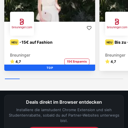
-15€ auf Fashion
Bis zu
NEU
NEU
Breuninger
Breuninger
4,7
4,7
15€ Ersparnis
TOP
Deals direkt im Browser entdecken
Installiere die iamstudent Chrome Extension und sieh
Studentenrabatte, sobald du auf Partner-Websites unterwegs
bist.