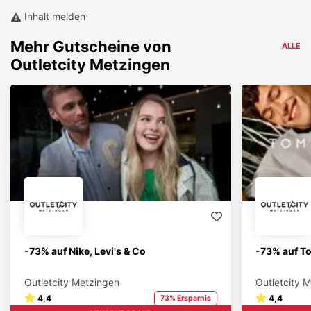
Inhalt melden
Mehr
Gutscheine von
ALLE
Outletcity Metzingen
-73% auf Nike, Levi's & Co
-73% auf T
Outletcity Metzingen
Outletcity 
4,4
4,4
73% Ersparnis