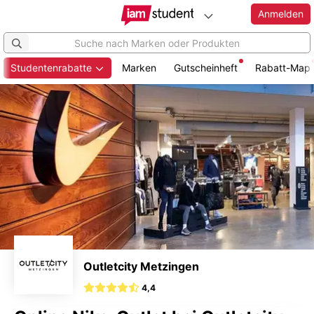
Anmelden
Studentenrabatte
Marken
Gutscheinheft
Rabatt-Map
Zum
Hauptinhalt
springen
Outletcity Metzingen
4,4