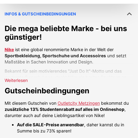
INFOS & GUTSCHEINBEDINGUNGEN
Die mega beliebte Marke - bei uns
günstiger!
Nike
ist eine global renommierte Marke in der Welt der
Sportbekleidung, Sportschuhe und Accessoires
und setzt
Maßstäbe in Sachen Innovation und Design.
Bekannt für sein motivierendes "Just Do It"-Motto und das
markante Swoosh-Logo, deckt Nike ein breites Spektrum an
Weiterlesen
Sportarten ab, einschließlich Laufen, Fußball und Basketball.
Gutscheinbedingungen
Ebenso ist sie ein Trendsetter in Sachen Streetwear und
alltäglicher Mode für Uni und Co.
Mit diesem Gutschein von
Outletcity Metzingen
bekommst du
Die Marke engagiert sich on top für Nachhaltigkeit und pflegt
zusätzliche
13% Studentenrabatt auf alles im Onlineshop
,
Partnerschaften mit Spitzenathlet:innen aus der ganzen Welt.
darunter auch auf deine Lieblingsartikel von Nike!
Ein Klasse für sich
Auf die SALE-Preise anwendbar
, daher kannst du in
Zu den herausragenden Produkt-Beispielen gehören die
Nike
Summe bis zu 73% sparen!
Air Max Schuhe
mit ihrer auffälligen Luftpolsterung, die