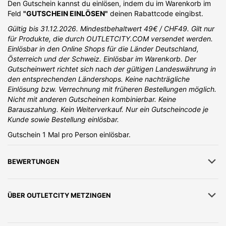
Den Gutschein kannst du einlösen, indem du im Warenkorb im
ikonischen
Air Jordan
Basketballschuhe, die leichtgewichtigen
Feld
"GUTSCHEIN EINLÖSEN"
deinen Rabattcode eingibst.
Nike Flyknit
Laufschuhe, die vielseitige
Nike Pro
Kleidungslinie
und die
Nike Dri-FIT
Technologie, die Feuchtigkeit effektiv
Gültig bis 31.12.2026. Mindestbehaltwert 49€ / CHF49. Gilt nur
ableitet. Auch die
Nike Mercurial
Fußballschuhe sind für ihre
für Produkte, die durch OUTLETCITY.COM versendet werden.
Schnelligkeit auf dem Spielfeld geschätzt.
Einlösbar in den Online Shops für die Länder Deutschland,
Österreich und der Schweiz. Einlösbar im Warenkorb. Der
Diese Produktpalette kombiniert Funktionalität mit stilvollem
Gutscheinwert richtet sich nach der gültigen Landeswährung in
Design und unterstreicht Nikes führende Rolle in der
den entsprechenden Ländershops. Keine nachträgliche
Sportbekleidungsindustrie.
Einlösung bzw. Verrechnung mit früheren Bestellungen möglich.
Nicht mit anderen Gutscheinen kombinierbar. Keine
Barauszahlung. Kein Weiterverkauf. Nur ein Gutscheincode je
Kunde sowie Bestellung einlösbar.
Gutschein 1 Mal pro Person einlösbar.
BEWERTUNGEN
ÜBER
OUTLETCITY METZINGEN