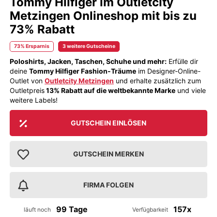
Tommy Hilfiger im Outletcity
Metzingen Onlineshop mit bis zu
73% Rabatt
73% Ersparnis
3 weitere Gutscheine
Poloshirts, Jacken, Taschen, Schuhe und mehr:
Erfülle dir
deine
Tommy Hilfiger Fashion-Träume
im Designer-Online-
Outlet von
Outletcity Metzingen
und erhalte zusätzlich zum
Outletpreis
13% Rabatt auf
die weltbekannte Marke
und viele
weitere Labels!
GUTSCHEIN EINLÖSEN
GUTSCHEIN MERKEN
FIRMA FOLGEN
99 Tage
157x
läuft noch
Verfügbarkeit