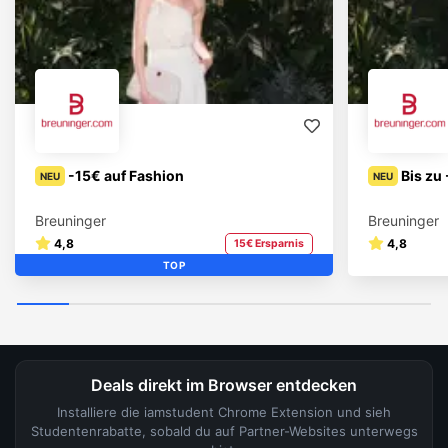
-15€ auf Fashion
Bis zu
NEU
NEU
Breuninger
Breuninger
4,8
4,8
15€ Ersparnis
TOP
Deals direkt im Browser entdecken
Installiere die iamstudent Chrome Extension und sieh
Studentenrabatte, sobald du auf Partner-Websites unterwegs