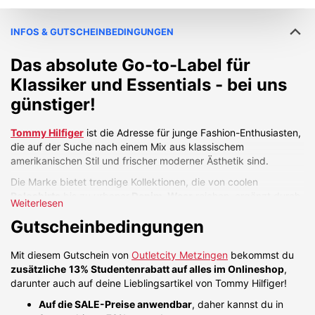
INFOS & GUTSCHEINBEDINGUNGEN
Das absolute Go-to-Label für
Klassiker und Essentials - bei uns
günstiger!
Tommy Hilfiger
ist die Adresse für junge Fashion-Enthusiasten,
die auf der Suche nach einem Mix aus klassischem
amerikanischen Stil und frischer moderner Ästhetik sind.
Die Marke bietet trendige Kollektionen, die von coolen
Poloshirts
bis zu urbaner
Denim-Wear
reichen, ergänzt durch
Weiterlesen
schicke
Accessoires
wie Herrenuhren und Damenuhren sowie
Gutscheinbedingungen
stylische
Schuhe
(z. B. Bootsschuhe, Loafer, Sneaker oder
Sandalen).
Mit diesem Gutschein von
Outletcity Metzingen
bekommst du
Besonders beliebt ist die
Tommy Jeans Linie
, die jugendlichen
zusätzliche
13% Studentenrabatt auf alles im Onlineshop
,
Geist und Freiheit verkörpert.
darunter auch auf deine Lieblingsartikel von Tommy Hilfiger!
Mit regelmäßigen Kooperationen mit bekannten Gesichtern aus
Auf die SALE-Preise anwendbar
, daher kannst du in
der Popkultur bleibt Tommy Hilfiger stets am Puls der Zeit.