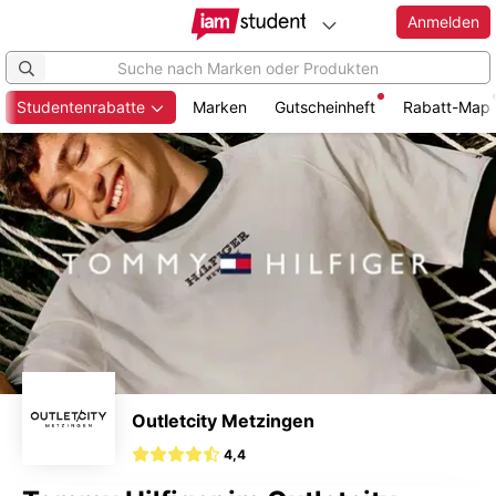
Anmelden
Studentenrabatte
Marken
Gutscheinheft
Rabatt-Map
Zum
Hauptinhalt
springen
Outletcity Metzingen
4,4