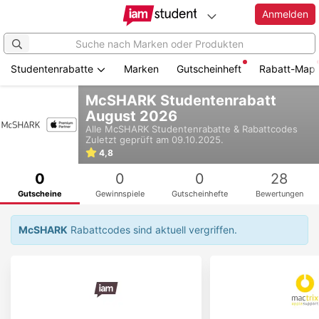
Anmelden
Studentenrabatte
Marken
Gutscheinheft
Rabatt-Map
Zum
McSHARK Studentenrabatt
Hauptinhalt
August 2026
springen
Alle
McSHARK
Studentenrabatte & Rabattcodes
Zuletzt geprüft am 09.10.2025.
4,8
0
0
0
28
Gutscheine
Gewinnspiele
Gutscheinhefte
Bewertungen
McSHARK
Rabattcodes sind aktuell vergriffen.