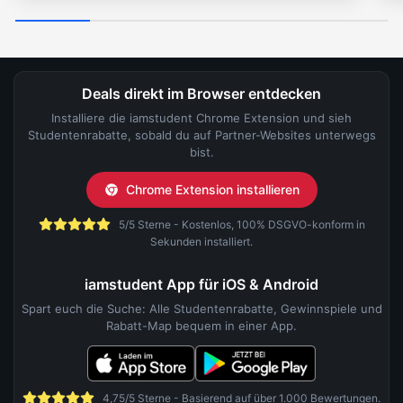
Deals direkt im Browser entdecken
Installiere die iamstudent Chrome Extension und sieh
Studentenrabatte, sobald du auf Partner-Websites unterwegs
bist.
Chrome Extension installieren
5/5 Sterne - Kostenlos, 100% DSGVO-konform in
Sekunden installiert.
iamstudent App für iOS & Android
Spart euch die Suche: Alle Studentenrabatte, Gewinnspiele und
Rabatt-Map bequem in einer App.
4,75/5 Sterne - Basierend auf über 1.000 Bewertungen.