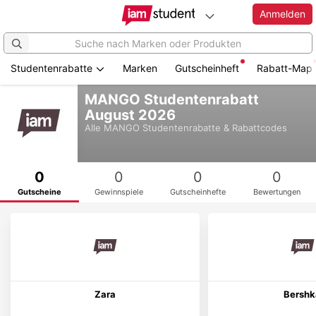
Anmelden
Studentenrabatte
Marken
Gutscheinheft
Rabatt-Map
Zum
MANGO Studentenrabatt
Hauptinhalt
August 2026
springen
Alle
MANGO
Studentenrabatte & Rabattcodes
0
0
0
0
Gutscheine
Gewinnspiele
Gutscheinhefte
Bewertungen
Zara
Bershk