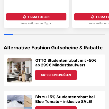
FIRMA FOLGEN
FIRMA F
Keine Aktionen verfügbar
Keine Aktionen 
Alternative
Fashion
Gutscheine & Rabatte
OTTO Studentenrabatt mit -50€
ab 299€ Mindestkaufwert
GUTSCHEIN EINLÖSEN
Bis zu 15% Studentenrabatt bei
Blue Tomato – inklusive SALE!