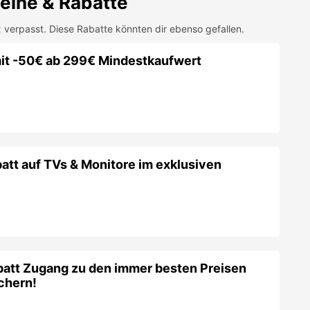
att Zugang zu den immer besten Preisen
chern!
dent für 6 Monate kostenlos!
is zu 75€ Rabatt bei mega günstigen Tarifen