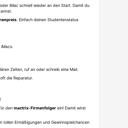
ft die Reparatur.
!
afür den
mactrix-Firmenfolger
ein! Damit wirst
ren tollen Ermäßigungen und Gewinnspielchancen
 zum Beispiel mittels Rabattcode, Ausdruck,
 möchtest.
trix Gutscheins
und vergewissere dich, dass
ingabe gemacht hast (wir raten, die Aktionscodes
ell ist der Gutschein nicht kombinierbar mit