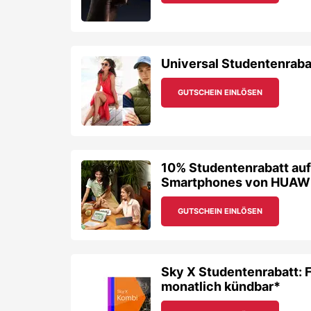
Smartphones von HUAW
GUTSCHEIN EINLÖSEN
Sky X Studentenrabatt: F
monatlich kündbar*
GUTSCHEIN EINLÖSEN
Abgelaufene
mactrix
Gutsc
Verschaffe dir einen Überblick, welche Rabattcodes 
15% mactrix Studentenr
iMacs
Wiener Studis aufgepasst: Wenn 
ab damit zu mactrix! Die freie W