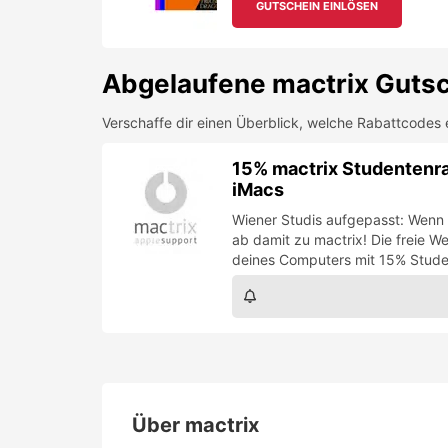
deines Computers mit 15% Stude
Über
mactrix
Dein Apple Computer streikt? Keine Sorge,
mact
Abgaben, Projekte und Prüfungen pünktlich scha
Mit iamstudent bekommst du deine
Apple Repa
nachweisen und ein kostenloses Konto eröffnen. 
Deine Apple-Hilfe: Was ma
Reparatur & Diagnostik:
mactrix findet F
Direkter Support vor Ort:
Du bekommst pers
Online-Support (Remote):
Wenn’s eilt, hi
Weitere Services:
Datenrettung, Leihgerä
Notfallhilfe:
Deadlines im Nacken? In dring