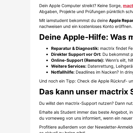
Und noch ein Tipp: Check die Apple Rückruf- un
Das kann unser mactrix 
Du willst den mactrix-Support nutzen? Dann nut
Erhalte als Student immer das beste Angebot, in
du vorneweg von uns informiert, wenn ein neuer 
Profitiere außerdem von der Newsletter-Anmeld
es aktuell zu holen gibt!
So löst du unseren mactrix Stu
Prinzipiell kann es bei unseren Gutscheinen zu
u
Einlöse-PIN oder aber direkt über eine eigene Ak
Bitte beachte daher immer die jeweiligen
Gutsch
Was ist zu tun, wenn der mactr
Sollte es bei der Einlösung des Studentenrabat
dein Couponcode zeitlich noch gültig ist, du de
am besten immer zu kopieren) und auch sonst all
anderen Discounts).