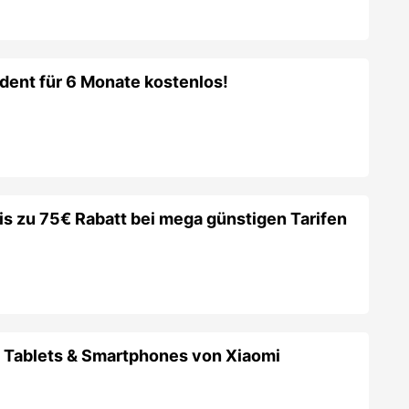
 Tablets & Smartphones von Xiaomi
tt mit -50€ ab 299€ Mindestkaufwert
 Tablets, Smartwatches, Audio &