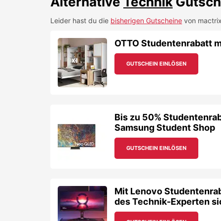
Samsung Student Shop
GUTSCHEIN EINLÖSEN
Mit Lenovo Studentenrab
des Technik-Experten si
GUTSCHEIN EINLÖSEN
Sky X Fiction von iamstu
GUTSCHEIN EINLÖSEN
XOXO Studententarife: B