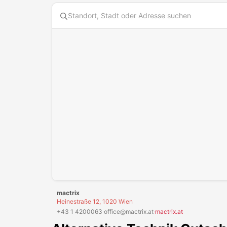
Diese Karte benötigt Cookies. Bitte akzeptiere die Karten
mactrix
Heinestraße 12, 1020 Wien
+43 1 4200063
·
office@mactrix.at
·
mactrix.at
Alternative
Technik
Gutsch
Leider hast du die
bisherigen Gutscheine
von
mactri
OTTO Studentenrabatt m
GUTSCHEIN EINLÖSEN
Bis zu 50% Studentenrab