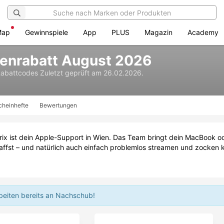
Map
Gewinnspiele
App
PLUS
Magazin
Academy
tenrabatt August 2026
Rabattcodes
Zuletzt geprüft am 26.02.2026.
cheinhefte
Bewertungen
rix ist dein Apple-Support in Wien. Das Team bringt dein MacBook od
affst – und natürlich auch einfach problemlos streamen und zocken
beiten bereits an Nachschub!