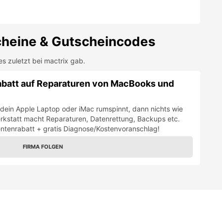
ntenrabatt + gratis Diagnose/Kostenvoranschlag!
FIRMA FOLGEN
rix
ist dein
Apple-Support in Wien
. Das Team bringt dein MacBook o
ffst – und natürlich auch einfach problemlos streamen und zocken 
ratur für Laptop und Desktop-PCs
zum absoluten
Studi-Schnäppc
Schon hast du Zugriff auf die tollen mactrix Studentenrabatte!
ctrix für dich tut
ehler zügig und repariert Hardware & Software an Apple-Laptops und
önliche Hilfe – klar erklärt und lösungsorientiert.
lft dir mactrix aus der Ferne, z. B. via TeamViewer.
te für die Übergangszeit, Backup-Einrichtung und Kaufberatung.
enden Fällen bietet mactrix Unterstützung auch außerhalb der regulä