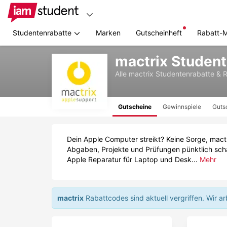
Studentenrabatte
Marken
Gutscheinheft
Rabatt-
Zum
mactrix Studen
Hauptinhalt
springen
Alle
mactrix
Studentenrabatte & 
Gutscheine
Gewinnspiele
Guts
Dein Apple Computer streikt? Keine Sorge, mact
Abgaben, Projekte und Prüfungen pünktlich sch
Apple Reparatur für Laptop und Desk...
Mehr
mactrix
Rabattcodes sind aktuell vergriffen.
Wir ar