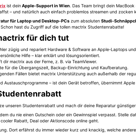
d Austauschprogramme – ist dein Gerät betroffen, übernimmt Apple o
Studentenrabatt
ze unseren Studentenrabatt und mach dir deine Reparatur günstiger
dem du nie einen Gutschein oder ein Gewinnspiel verpasst. Stelle d
cooler Rabatt, Deal oder Aktionscode online geht.
ung. Dort erfährst du immer wieder kurz und knackig, welche ande
dentenrabatt ein:
nterschiedlichen Einlösemodalitäten
kommen. Die Ermäßigung kann
tionsseite erfolgen.
einbedingungen des aktuellen mactrix Angebotes
, das du nutzen
ix Gutschein nicht funktioniert?
ts Probleme geben, überprüfe bitte die
Einlösebedingungen des mac
n Code nicht schon einmal eingelöst hast, du keinen Fehler bei der E
e angeführten Rabattbedingungen für den Coupon erfüllt sind (eventu