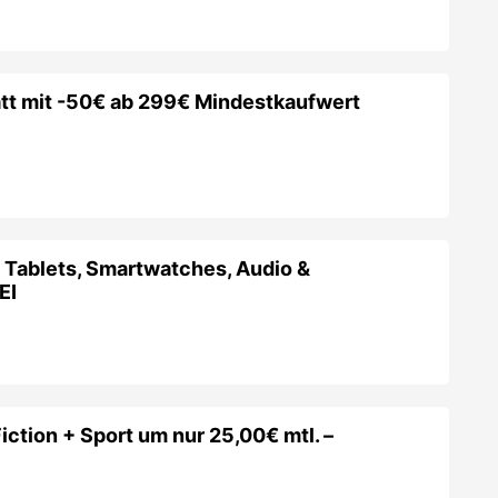
EI
iction + Sport um nur 25,00€ mtl. –
heine & Gutscheincodes
es zuletzt bei
mactrix
gab.
abatt auf Reparaturen von MacBooks und
dein Apple Laptop oder iMac rumspinnt, dann nichts wie
erkstatt macht Reparaturen, Datenrettung, Backups etc.