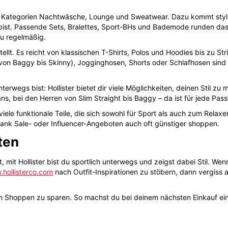
die Kategorien Nachtwäsche, Lounge und Sweatwear. Dazu kommt styli
bist. Passende Sets, Bralettes, Sport-BHs und Bademode runden das
du regelmäßig.
stellt. Es reicht von klassischen T-Shirts, Polos und Hoodies bis zu 
ns (von Baggy bis Skinny), Jogginghosen, Shorts oder Schlafhosen sin
erwegs bist: Hollister bietet dir viele Möglichkeiten, deinen Stil zu 
, bei den Herren von Slim Straight bis Baggy – da ist für jede Pas
viele funktionale Teile, die sich sowohl für Sport als auch zum Relax
ank Sale- oder Influencer-Angeboten auch oft günstiger shoppen.
ten
 mit Hollister bist du sportlich unterwegs und zeigst dabei Stil. We
hollisterco.com
nach Outfit-Inspirationen zu stöbern, dann vergiss a
beim Shoppen zu sparen. So machst du bei deinem nächsten Einkauf e