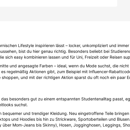
rnischen Lifestyle inspirieren lässt – locker, unkompliziert und immer
ussehen, bist du hier genau richtig. Besonders beliebt bei Studiere
e sich easy kombinieren lassen und für Uni, Freizeit oder Reisen sup
chnitte und angesagte Farben – ideal, wenn du Mode suchst, die nicht
 es regelmäßig Aktionen gibt, zum Beispiel mit Influencer-Rabattco
 shoppen, und mit der richtigen Aktion sparst du oft noch ein paar E
ment, das besonders gut zu einem entspannten Studentenalltag passt,
itlooks suchst.
n bequemer und trendiger Kleidung. Neu eingetroffene Teile bringen
ktops und Hoodies bis hin zu Strickware, Sportoberteilen und Blusen. 
 über Mom-Jeans bis Skinny), Hosen, Jogginghosen, Leggings, Shorts