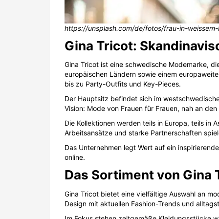
https://unsplash.com/de/fotos/frau-in-weiss
Gina Tricot: Skandinavi
Gina Tricot ist eine schwedische Modemarke, die
europäischen Ländern sowie einem europaweiten
bis zu Party-Outfits und Key-Pieces.
Der Hauptsitz befindet sich im westschwedische
Vision: Mode von Frauen für Frauen, nah an den K
Die Kollektionen werden teils in Europa, teils i
Arbeitsansätze und starke Partnerschaften spiel
Das Unternehmen legt Wert auf ein inspirierende
online.
Das Sortiment von Gina T
Gina Tricot bietet eine vielfältige Auswahl an 
Design mit aktuellen Fashion-Trends und alltagst
Im Fokus stehen zeitgemäße Kleidungsstücke w