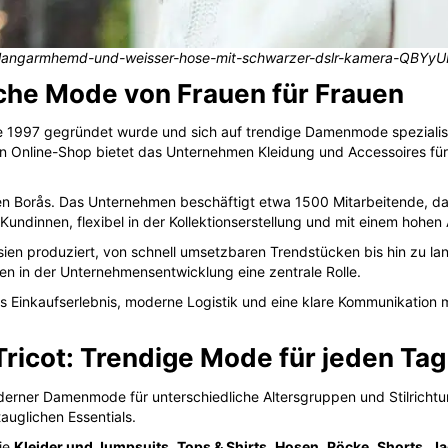
em-langarmhemd-und-weisser-hose-mit-schwarzer-dslr-kamera-QBYy
sche Mode von Frauen für Frauen
 1997 gegründet wurde und sich auf trendige Damenmode spezialisiert
 Online-Shop bietet das Unternehmen Kleidung und Accessoires für
n Borås. Das Unternehmen beschäftigt etwa 1500 Mitarbeitende, davo
undinnen, flexibel in der Kollektionserstellung und mit einem hohen A
n Asien produziert, von schnell umsetzbaren Trendstücken bis hin zu la
en in der Unternehmensentwicklung eine zentrale Rolle.
s Einkaufserlebnis, moderne Logistik und eine klare Kommunikation m
ricot: Trendige Mode für jeden Tag
moderner Damenmode für unterschiedliche Altersgruppen und Stilrich
auglichen Essentials.
ie
Kleider und Jumpsuits
,
Tops & Shirts
,
Hosen
,
Röcke
,
Shorts
,
Ja