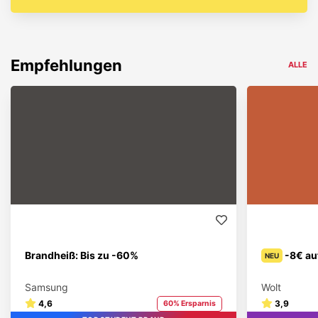
Empfehlungen
ALLE
Brandheiß: Bis zu -60%
-8€ au
NEU
Samsung
Wolt
4,6
3,9
60% Ersparnis