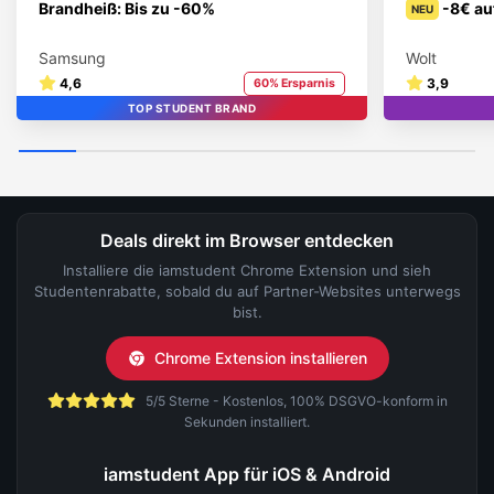
Brandheiß: Bis zu -60%
-8€ au
NEU
Samsung
Wolt
4,6
3,9
60% Ersparnis
TOP STUDENT BRAND
Deals direkt im Browser entdecken
Installiere die iamstudent Chrome Extension und sieh
Studentenrabatte, sobald du auf Partner-Websites unterwegs
bist.
Chrome Extension installieren
5/5 Sterne - Kostenlos, 100% DSGVO-konform in
Sekunden installiert.
iamstudent App für iOS & Android