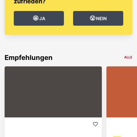
zufrieden?
🤩
😤
JA
NEIN
Empfehlungen
ALLE