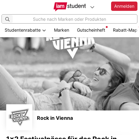
Anmelden
Studentenrabatte
Marken
Gutscheinheft
Rabatt-Map
Zum
Hauptinhalt
springen
Rock in Vienna
1x2 Festivalpässe für das Rock in