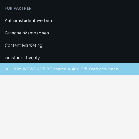
FÜR PARTNER
Auf iamstudent werben
Gutscheinkampagnen
Content Marketing
iamstudent Verify
×
hen im WOWGUST: 8€ sparen & 40€ Gift Card gewinnen!
Frequ
RECHTLICHES
Datenschutz
Cookie-Einstellungen
Infos zu Bewertungen
AGB