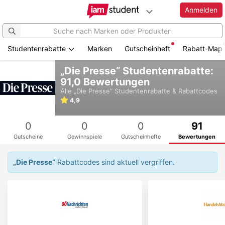
Anmelden
Studentenrabatte
Marken
Gutscheinheft
Rabatt-Map
Zum
„Die Presse“ Studentenrabatte:
Hauptinhalt
91,0 Bewertungen
springen
Alle
„Die Presse“
Studentenrabatte & Rabattcodes
4,9
0
0
0
91
Gutscheine
Gewinnspiele
Gutscheinhefte
Bewertungen
„Die Presse“
Rabattcodes sind aktuell vergriffen.