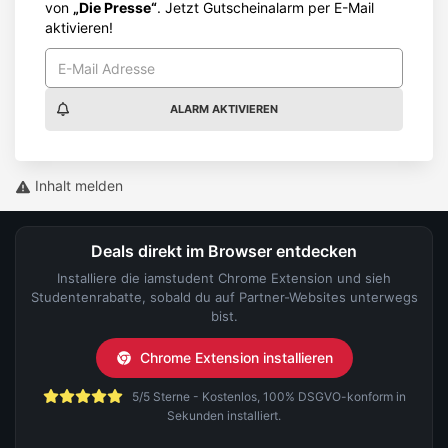
von
„Die Presse“
. Jetzt Gutscheinalarm per E-Mail
aktivieren!
ALARM AKTIVIEREN
Inhalt melden
Deals direkt im Browser entdecken
Installiere die iamstudent Chrome Extension und sieh
Studentenrabatte, sobald du auf Partner-Websites unterwegs
bist.
Chrome Extension installieren
5/5 Sterne - Kostenlos, 100% DSGVO-konform in
Sekunden installiert.