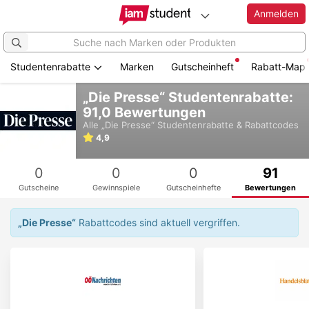
Anmelden
Studentenrabatte
Marken
Gutscheinheft
Rabatt-Map
Zum
„Die Presse“ Studentenrabatte:
Hauptinhalt
91,0 Bewertungen
springen
Alle
„Die Presse“
Studentenrabatte & Rabattcodes
4,9
0
0
0
91
Gutscheine
Gewinnspiele
Gutscheinhefte
Bewertungen
„Die Presse“
Rabattcodes sind aktuell vergriffen.