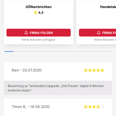
OÖNachrichten
Handelsb
4,5
FIRMA FOLGEN
FIRMA F
Keine Aktionen verfügbar
Keine Aktionen 
Ravi - 02.07.2020
Bewertung zu "iamstudent.Upgrade: „Die Presse“-digital 8 Wochen
kostenlos lesen"
Timon B. - 19.06.2020