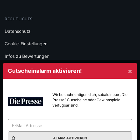
RECHTLICHES
Datenschutz
Cookie-Einstellungen
Infos zu Bewertungen
AGB
×
Gutscheinalarm aktivieren!
Impressum
SOCIAL
Wir benachrichtigen dich, sobald neue
„Die
Presse“
Gutscheine oder Gewinnspiele
Folge iamstudent und verpasse keine Deals mehr.
verfügbar sind.
ALARM AKTIVIEREN
Made with
in Vienna.