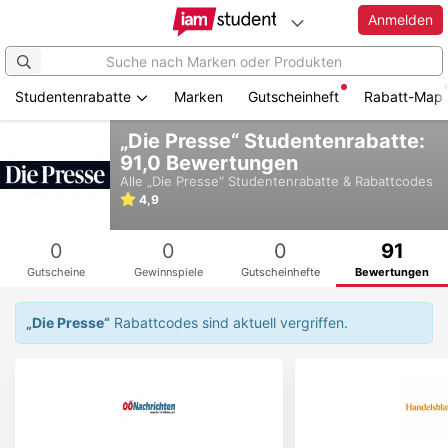
Anmelden
Studentenrabatte
Marken
Gutscheinheft
Rabatt-Map
Zum
„Die Presse“ Studentenrabatte:
Hauptinhalt
91,0 Bewertungen
springen
Alle
„Die Presse“
Studentenrabatte & Rabattcodes
4,9
0
0
0
91
Gutscheine
Gewinnspiele
Gutscheinhefte
Bewertungen
„Die Presse“
Rabattcodes sind aktuell vergriffen.