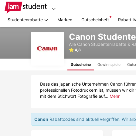
Studentenrabatte
Marken
Gutscheinheft
Rabatt-
Zum
Canon Studente
Hauptinhalt
springen
Alle
Canon
Studentenrabatte & R
4,8
Gutscheine
Gewinnspiele
Guts
Dass das japanische Unternehmen Canon führend
professionellen Fotodruckern ist, müssen wir dir
mit dem Stichwort Fotografie auf...
Mehr
Canon
Rabattcodes sind aktuell vergriffen.
Wir ar