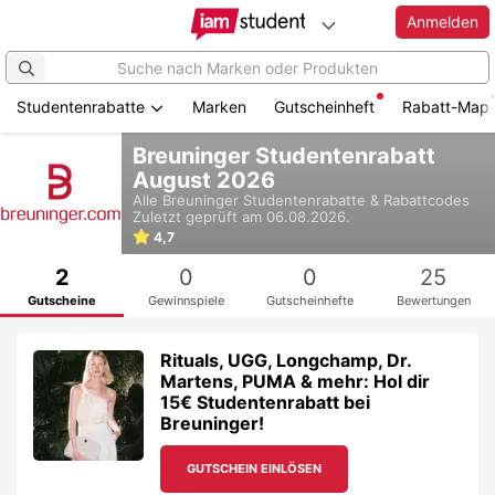
Anmelden
Studentenrabatte
Marken
Gutscheinheft
Rabatt-Map
Zum
Breuninger Studentenrabatt
Hauptinhalt
August 2026
springen
Alle
Breuninger
Studentenrabatte & Rabattcodes
Zuletzt geprüft am 06.08.2026.
4,7
2
0
0
25
Gutscheine
Gewinnspiele
Gutscheinhefte
Bewertungen
Rituals, UGG, Longchamp, Dr.
Martens, PUMA & mehr: Hol dir
15€ Studentenrabatt bei
Breuninger!
GUTSCHEIN EINLÖSEN