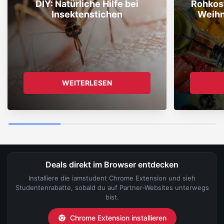
DIY: Natürliche Hilfe bei
Rohkost
Insektenstichen
Weihn
WEITERLESEN
Deals direkt im Browser entdecken
Installiere die iamstudent Chrome Extension und sieh
Studentenrabatte, sobald du auf Partner-Websites unterwegs
bist.
Chrome Extension installieren