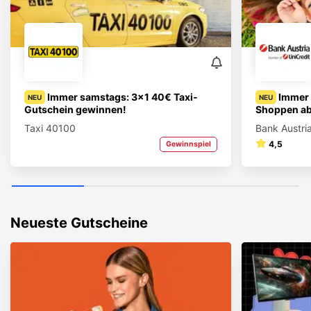
Immer samstags: 3x1 40€ Taxi-
Immer
NEU
NEU
Gutschein gewinnen!
Shoppen a
Taxi 40100
Bank Austri
4,5
Gewinnspiel
Neueste Gutscheine