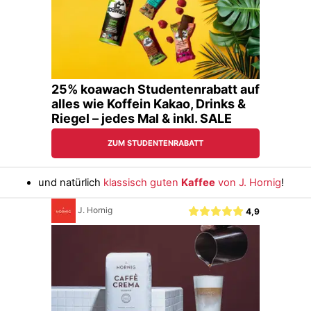
und natürlich
klassisch guten
Kaffee
von J. Hornig
!