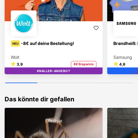
-8€ auf deine Bestellung!
Brandheiß: 
NEU
Wolt
Samsung
3,9
4,6
8€ Ersparnis
KNALLER-ANGEBOT
TOP
Das könnte dir gefallen
Lifestyle