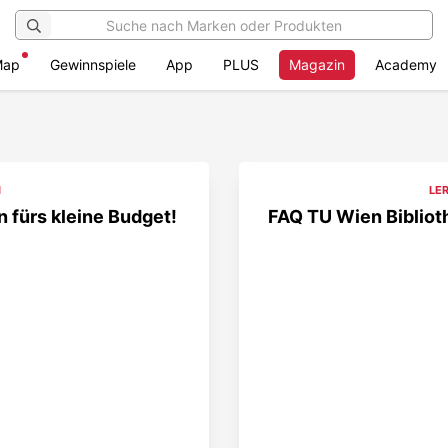
Map
Gewinnspiele
App
PLUS
Magazin
Academy
N
LE
 fürs kleine Budget!
FAQ TU Wien Biblioth