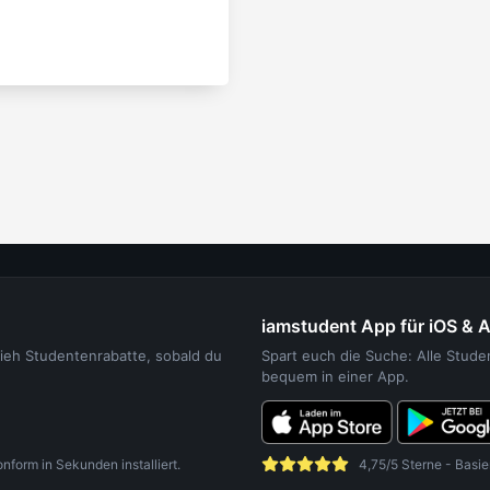
iamstudent App für iOS & 
sieh Studentenrabatte, sobald du
Spart euch die Suche: Alle Stud
bequem in einer App.
orm in Sekunden installiert.
4,75/5 Sterne - Basie