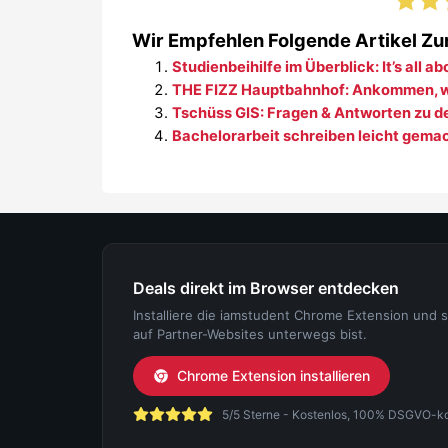
Wir Empfehlen Folgende Artikel Zu
Studienbeihilfe im Überblick: It’s all a
THE FIZZ Hauptbahnhof: Ankommen, wo
Tschüss GIS: Fragen & Antworten zu 
Bachelorarbeit schreiben leicht gemach
Deals direkt im Browser entdecken
Installiere die iamstudent Chrome Extension und 
auf Partner-Websites unterwegs bist.
Chrome Extension installieren
5/5 Sterne - Kostenlos, 100% DSGVO-konf