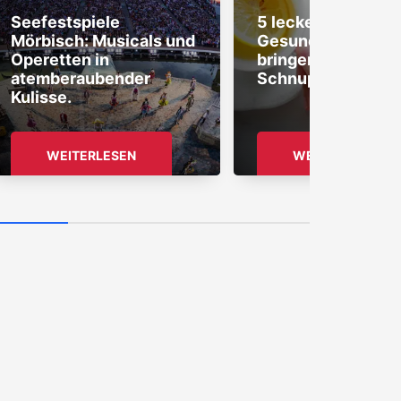
Seefestspiele
5 leckere & natürl
Mörbisch: Musicals und
Gesundmacher: W
Operetten in
bringen dich durch
atemberaubender
Schnupfenzeit!
Kulisse.
WEITERLESEN
WEITERLESEN