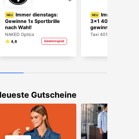
Immer dienstags:
Immer samstag
NEU
NEU
Gewinne 1x Sportbrille
3x1 40€ Taxi-Gutsc
nach Wahl!
gewinnen!
NAKED Optics
Taxi 40100
4,6
Gewinnspiel
Gewin
Neueste Gutscheine