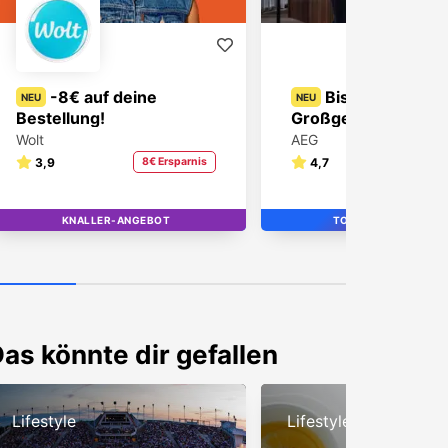
-8€ auf deine
Bis zu -38% au
NEU
NEU
Bestellung!
Großgeräte
Wolt
AEG
3,9
8€ Ersparnis
4,7
38% Ers
KNALLER-ANGEBOT
TOP
TOP STUDENT BRAN
STUDENT BRAND
TOP
as könnte dir gefallen
Lifestyle
Lifestyle