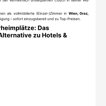
f der vermeintlich unbequemen Couch in deiner WG
en als vollmöblierte (Einzel-)Zimmer in
Wien, Graz,
ügung – sofort einzugsbereit und zu Top-Preisen.
eimplätze: Das
Alternative zu Hotels &