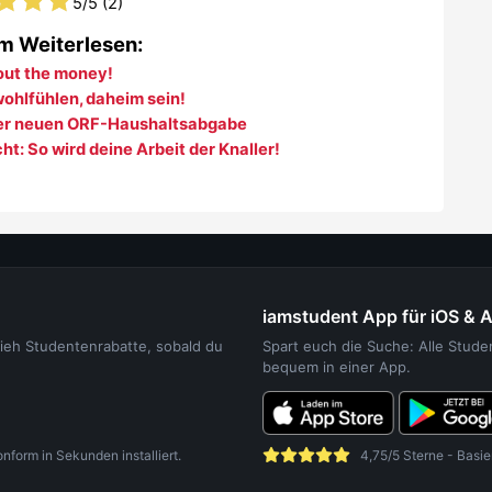
5
/5 (
2
)
m Weiterlesen:
bout the money!
hlfühlen, daheim sein!
der neuen ORF-Haushaltsabgabe
t: So wird deine Arbeit der Knaller!
iamstudent App für iOS & 
sieh Studentenrabatte, sobald du
Spart euch die Suche: Alle Stud
bequem in einer App.
orm in Sekunden installiert.
4,75/5 Sterne - Basie