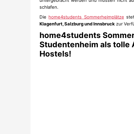
untergebracht werden und müssen nicht au
schlafen.
Die
home4students Sommerheimplätze
steh
Klagenfurt, Salzburg und Innsbruck
zur Verf
home4students Sommerh
Studentenheim als tolle 
Hostels!