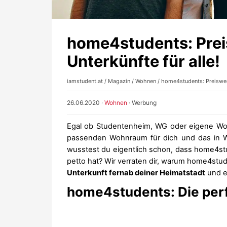
home4students: Pre
Unterkünfte für alle!
iamstudent.at
/
Magazin
/
Wohnen
/ home4students: Preiswer
26.06.2020
·
Wohnen
·
Werbung
Egal ob Studentenheim, WG oder eigene W
passenden Wohnraum für dich und das in Wi
wusstest du eigentlich schon, dass home4s
petto hat? Wir verraten dir, warum home4st
Unterkunft fernab deiner Heimatstadt
und e
home4students: Die perf