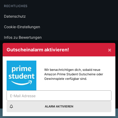
RECHTLICHES
Datenschutz
Cookie-Einstellungen
Infos zu Bewertungen
AGB
×
Gutscheinalarm aktivieren!
Impressum
SOCIAL
Wir benachrichtigen dich, sobald neue
Amazon Prime Student
Gutscheine oder
Folge iamstudent und verpasse keine Deals mehr.
Gewinnspiele verfügbar sind.
ALARM AKTIVIEREN
Made with
in Vienna.
© 2026 High Five GmbH. Einfach mehr vom Studium.
×
€ sparen & 40€ Gift Card gewinnen!
Frequency ist unsere Bra