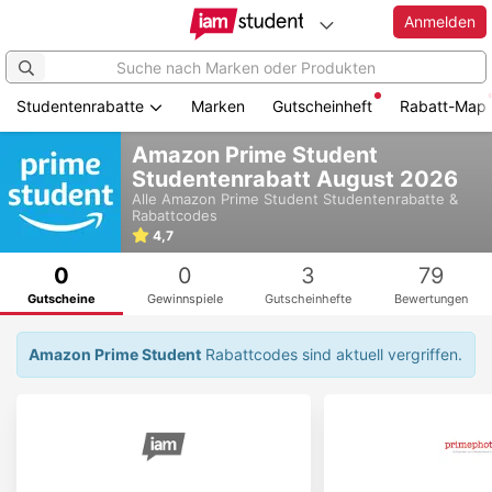
Anmelden
Studentenrabatte
Marken
Gutscheinheft
Rabatt-Map
Zum
Amazon Prime Student
Hauptinhalt
Studentenrabatt August 2026
springen
Alle
Amazon Prime Student
Studentenrabatte &
Rabattcodes
4,7
0
0
3
79
Gutscheine
Gewinnspiele
Gutscheinhefte
Bewertungen
Amazon Prime Student
Rabattcodes sind aktuell vergriffen.