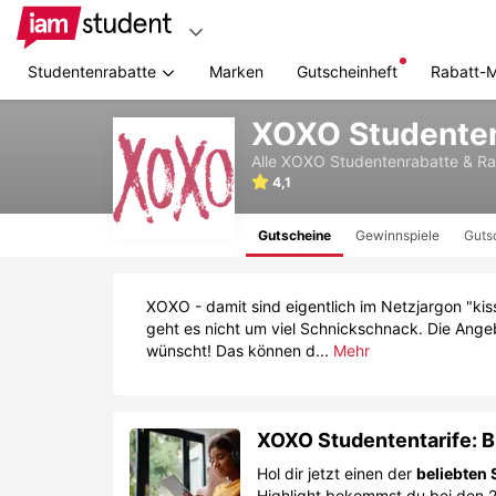
Studentenrabatte
Marken
Gutscheinheft
Rabatt-
Zum
XOXO Studenten
Hauptinhalt
springen
Alle
XOXO
Studentenrabatte & R
4,1
Gutscheine
Gewinnspiele
Guts
XOXO - damit sind eigentlich im Netzjargon "kis
geht es nicht um viel Schnickschnack. Die Angebo
wünscht! Das können d...
Mehr
XOXO Studententarife: B
Hol dir jetzt einen der
beliebten 
Highlight bekommst du bei den 2