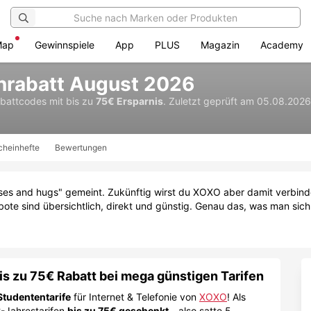
Map
Gewinnspiele
App
PLUS
Magazin
Academy
rabatt August 2026
abattcodes
mit bis zu
75€ Ersparnis
.
Zuletzt geprüft am 05.08.2026
cheinhefte
Bewertungen
ses and hugs" gemeint. Zukünftig wirst du XOXO aber damit verbinden
te sind übersichtlich, direkt und günstig. Genau das, was man sich al
is zu 75€ Rabatt bei mega günstigen Tarifen
Studententarife
für Internet & Telefonie von
XOXO
! Als
-Jahrestarifen
bis zu 75€ geschenkt
- also satte 5