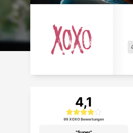
4,1
99 XOXO Bewertungen
lles geklappt.
Super