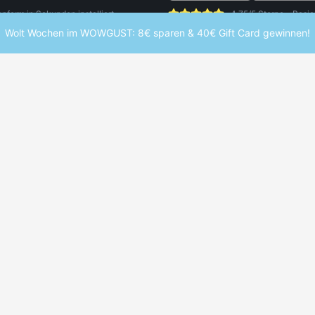
orm in Sekunden installiert.
4,75/5 Sterne - Basie
Wolt Wochen im WOWGUST: 8€ sparen & 40€ Gift Card gewinnen!
UDENTEN
WEITERE SERVICES
enrabatte Übersicht
Studentenjobs
e Marken
Studentenwohnheim finden
enrabatt-Map
Studium finden
inheft
Hochschulen entdecken
ent App
Schülerrabatte
ter
mstudent und verpasse keine Deals mehr.