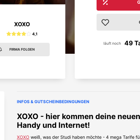
G
XOXO
4,1
49 T
läuft noch
FIRMA FOLGEN
INFOS & GUTSCHEINBEDINGUNGEN
XOXO - hier kommen deine neuen 
Handy und Internet!
XOXO
weiß, was der Studi haben möchte - 4 mega Tarife fü
Super Aktion, hat alles geklappt.
Supe