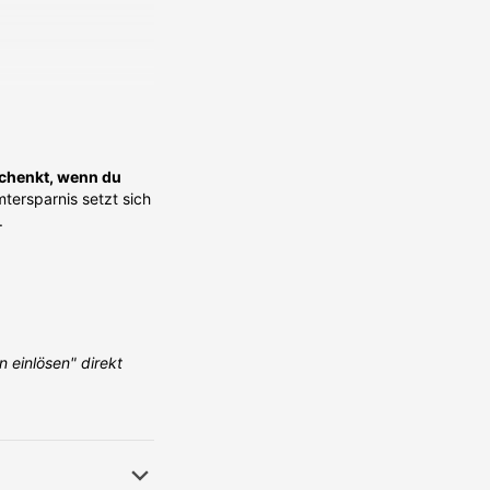
07.2026
Universität Wien Student - 01.07.2026
schenkt, wenn du
tersparnis setzt sich
n.
n einlösen" direkt