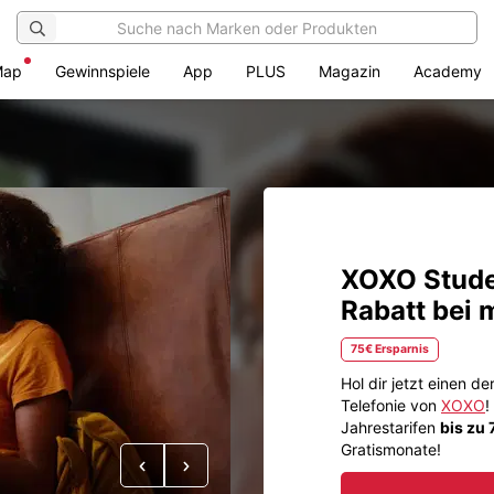
Map
Gewinnspiele
App
PLUS
Magazin
Academy
XOXO Studen
Rabatt bei 
75€ Ersparnis
Hol dir jetzt einen de
Telefonie von
XOXO
!
Jahrestarifen
bis zu
Gratismonate!
Vorheriges
Nächstes