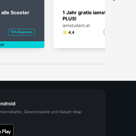
 alle Scooter
1 Jahr gratis iamstudent
PLUS!
iamstudent.at
10% Ersparnis
4,4
100% Ersparnis
US
Android
entenrabatte, Gewinnspiele und Rabatt-Map