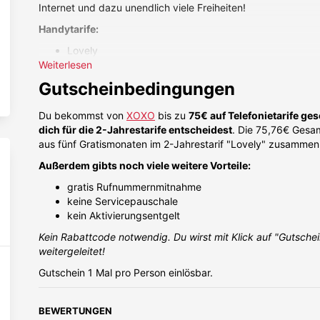
Internet und dazu unendlich viele Freiheiten!
Handytarife:
Next
Universität Wien Student - 01.07.2026
Lina - 28.
Lovely
Weiterlesen
Smoochy
Gutscheinbedingungen
Internettarife:
Lush
Du bekommst von
XOXO
bis zu
75€ auf Telefonietarife ge
Snuggy
dich für die 2-Jahrestarife entscheidest
. Die 75,76€ Gesam
aus fünf Gratismonaten im 2-Jahrestarif "Lovely" zusamme
Außerdem gibts noch viele weitere Vorteile:
gratis Rufnummernmitnahme
keine Servicepauschale
kein Aktivierungsentgelt
Kein Rabattcode notwendig. Du wirst mit Klick auf "Gutschei
weitergeleitet!
Gutschein 1 Mal pro Person einlösbar.
BEWERTUNGEN