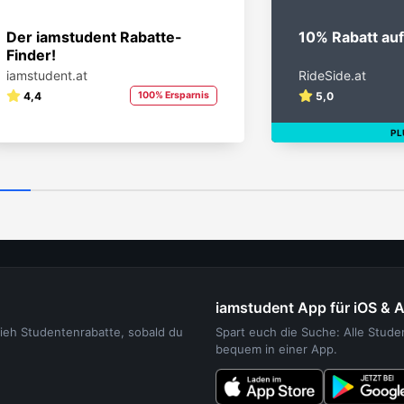
Der iamstudent Rabatte-
10% Rabatt auf
Finder!
iamstudent.at
RideSide.at
4,4
100% Ersparnis
5,0
PL
iamstudent App für iOS & 
sieh Studentenrabatte, sobald du
Spart euch die Suche: Alle Stud
bequem in einer App.