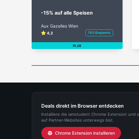
-15% auf alle Speisen
Aux Gazelles Wien
4,2
15% Ersparnis
PLUS
Deals direkt im Browser entdecken
Installiere die iamstudent Chrome Extension und 
auf Partner-Websites unterwegs bist.
Chrome Extension installieren