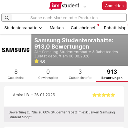
Anmelden
Studentenrabatte
Marken
Gutscheinheft
Rabatt-Map
Zum
Samsung Studentenrabatte:
Hauptinhalt
913,0 Bewertungen
springen
Alle
Samsung
Studentenrabatte & Rabattcodes
Zuletzt geprüft am 06.08.2026.
4,6
8
0
3
913
Gutscheine
Gewinnspiele
Gutscheinhefte
Bewertungen
Amirali B. - 26.01.2026
Bewertung zu "Bis zu 60% Studentenrabatt im exklusiven Samsung
Student Shop"