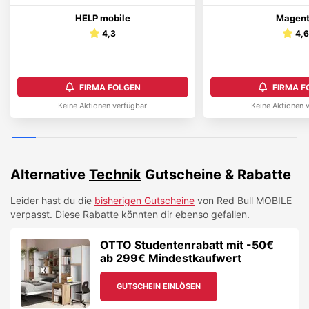
HELP mobile
Magen
4,3
4,
FIRMA FOLGEN
FIRMA F
Keine Aktionen verfügbar
Keine Aktionen 
Alternative
Technik
Gutscheine & Rabatte
Leider hast du die
bisherigen Gutscheine
von
Red Bull MOBILE
verpasst. Diese Rabatte könnten dir ebenso gefallen.
OTTO Studentenrabatt mit -50€
ab 299€ Mindestkaufwert
GUTSCHEIN EINLÖSEN