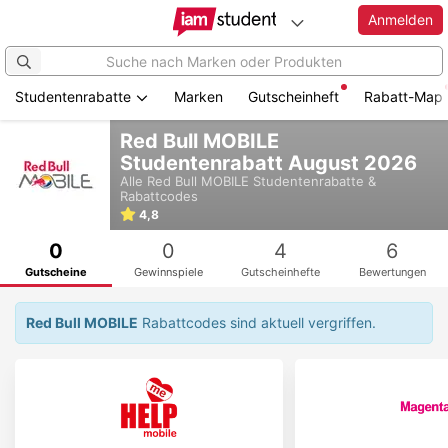
Anmelden
Studentenrabatte
Marken
Gutscheinheft
Rabatt-Map
Zum
Red Bull MOBILE
Hauptinhalt
Studentenrabatt August 2026
springen
Alle
Red Bull MOBILE
Studentenrabatte &
Rabattcodes
4,8
0
0
4
6
Gutscheine
Gewinnspiele
Gutscheinhefte
Bewertungen
Red Bull MOBILE
Rabattcodes sind aktuell vergriffen.