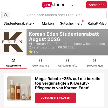
Anmelden
Studentenrabatte
Marken
Gutscheinheft
Rabatt-Map
Zum
Korean Eden Studentenrabatt
Hauptinhalt
August 2026
springen
Alle
Korean Eden
Studentenrabatte & Rabattcodes
Zuletzt geprüft am 06.08.2026.
5,0
2
0
0
9
Gutscheine
Gewinnspiele
Gutscheinhefte
Bewertungen
Mega-Rabatt: -25% auf die bereits
top vergünstigten K-Beauty-
Pflegesets von Korean Eden!
GUTSCHEIN EINLÖSEN