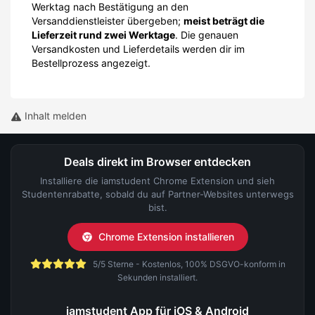
Werktag nach Bestätigung an den
Versanddienstleister übergeben;
meist beträgt die
Lieferzeit rund zwei Werktage
. Die genauen
Versandkosten und Lieferdetails werden dir im
Bestellprozess angezeigt.
Inhalt melden
Deals direkt im Browser entdecken
Installiere die iamstudent Chrome Extension und sieh
Studentenrabatte, sobald du auf Partner-Websites unterwegs
bist.
Chrome Extension installieren
5/5 Sterne - Kostenlos, 100% DSGVO-konform in
Sekunden installiert.
iamstudent App für iOS & Android