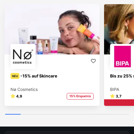
-15% auf Skincare
Bis zu 25% 
NEU
Nø Cosmetics
BIPA
4,9
3,7
15% Ersparnis