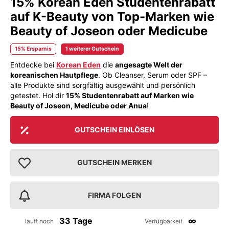
15% Korean Eden Studentenrabatt
auf K-Beauty von Top-Marken wie
Beauty of Joseon oder Medicube
15% Ersparnis
1 weiterer Gutschein
Entdecke bei
Korean Eden
die
angesagte Welt der
koreanischen Hautpflege
. Ob Cleanser, Serum oder SPF –
alle Produkte sind sorgfältig ausgewählt und persönlich
getestet. Hol dir
15% Studentenrabatt auf Marken wie
Beauty of Joseon, Medicube oder Anua
!
GUTSCHEIN EINLÖSEN
GUTSCHEIN MERKEN
FIRMA FOLGEN
33 Tage
∞
läuft noch
Verfügbarkeit