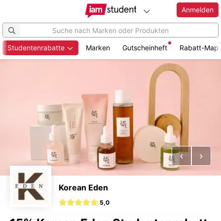
Anmelden
Studentenrabatte
Marken
Gutscheinheft
Rabatt-Map
Zum
Hauptinhalt
springen
Vorheriges
Näch
Korean Eden
5,0