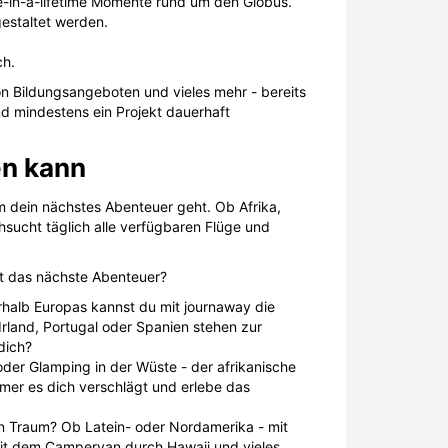
-in-a-lifetime Momente rund um den Globus.
estaltet werden.
ch.
 Bildungsangeboten und vieles mehr - bereits
nd mindestens ein Projekt dauerhaft
en kann
m dein nächstes Abenteuer geht. Ob Afrika,
hsucht täglich alle verfügbaren Flüge und
ht das nächste Abenteuer?
erhalb Europas kannst du mit journaway die
land, Portugal oder Spanien stehen zur
dich?
 oder Glamping in der Wüste - der afrikanische
mmer es dich verschlägt und erlebe das
in Traum? Ob Latein- oder Nordamerika - mit
 mit dem Campervan durch Hawaii und vieles