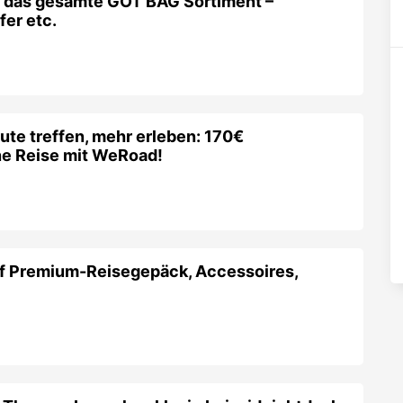
f das gesamte GOT BAG Sortiment –
er etc.
ute treffen, mehr erleben: 170€
ne Reise mit WeRoad!
f Premium-Reisegepäck, Accessoires,