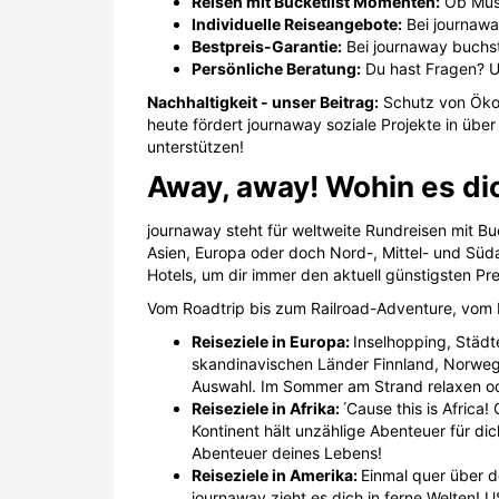
Reisen mit Bucketlist Momenten:
Ob Must
Individuelle Reiseangebote:
Bei journawa
Bestpreis-Garantie:
Bei journaway buchst
Persönliche Beratung:
Du hast Fragen? Un
Nachhaltigkeit - unser Beitrag:
Schutz von Ökos
heute fördert journaway soziale Projekte in übe
unterstützen!
Away, away! Wohin es di
journaway steht für weltweite Rundreisen mit B
Asien, Europa oder doch Nord-, Mittel- und Süda
Hotels, um dir immer den aktuell günstigsten Pre
Vom Roadtrip bis zum Railroad-Adventure, vom 
Reiseziele in Europa:
Inselhopping, Städt
skandinavischen Länder Finnland, Norweg
Auswahl. Im Sommer am Strand relaxen ode
Reiseziele in Afrika:
́Cause this is Afric
Kontinent hält unzählige Abenteuer für di
Abenteuer deines Lebens!
Reiseziele in Amerika:
Einmal quer über d
journaway zieht es dich in ferne Welten!