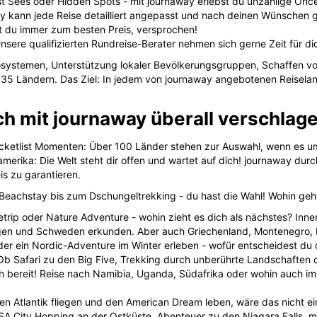
 Sees oder Hidden Spots - mit journaway erlebst du unzählige Once
y kann jede Reise detailliert angepasst und nach deinen Wünschen g
 du immer zum besten Preis, versprochen!
sere qualifizierten Rundreise-Berater nehmen sich gerne Zeit für di
ystemen, Unterstützung lokaler Bevölkerungsgruppen, Schaffen von
r 35 Ländern. Das Ziel: In jedem von journaway angebotenen Reisela
ch mit journaway überall verschlag
ucketlist Momenten: Über 100 Länder stehen zur Auswahl, wenn es u
merika: Die Welt steht dir offen und wartet auf dich! journaway durc
is zu garantieren.
Beachstay bis zum Dschungeltrekking - du hast die Wahl! Wohin ge
etrip oder Nature Adventure - wohin zieht es dich als nächstes? Inn
en und Schweden erkunden. Aber auch Griechenland, Montenegro, Ir
r ein Nordic-Adventure im Winter erleben - wofür entscheidest du 
a! Ob Safari zu den Big Five, Trekking durch unberührte Landschaften
ch bereit! Reise nach Namibia, Uganda, Südafrika oder wohin auch i
en Atlantik fliegen und den American Dream leben, wäre das nicht e
 USA City Hopping an der Ostküste, Abenteuer zu den Niagara Falls,