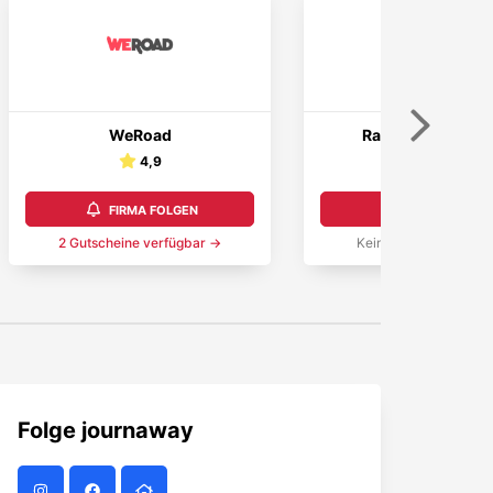
Weiter
WeRoad
Rapture Surfcam
4,9
5,0
FIRMA FOLGEN
FIRMA FOLGEN
2
Gutschein
e
verfügbar →
Keine Aktionen verfüg
Folge
journaway