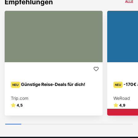
Empfehlungen
ALLE
Günstige Reise-Deals für dich!
-170€ 
NEU
NEU
Trip.com
WeRoad
4,5
4,9