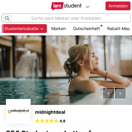
Anmelden
Studentenrabatte
Marken
Gutscheinheft
Rabatt-Map
Zum
Hauptinhalt
springen
Vorheriges
Näch
midnightdeal
4,8