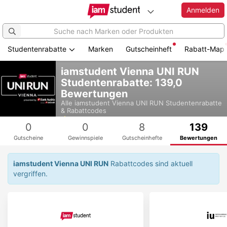
Anmelden
Studentenrabatte
Marken
Gutscheinheft
Rabatt-Map
Zum
iamstudent Vienna UNI RUN
Hauptinhalt
Studentenrabatte: 139,0
springen
Bewertungen
Alle
iamstudent Vienna UNI RUN
Studentenrabatte
& Rabattcodes
4,9
0
0
8
139
Gutscheine
Gewinnspiele
Gutscheinhefte
Bewertungen
iamstudent Vienna UNI RUN
Rabattcodes sind aktuell
vergriffen.