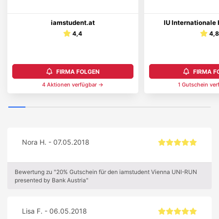
iamstudent.at
IU International
4,4
4,
FIRMA FOLGEN
FIRMA F
4
Aktionen
verfügbar →
1
Gutschein
ver
Nora H. - 07.05.2018
Bewertung zu "20% Gutschein für den iamstudent Vienna UNI-RUN
presented by Bank Austria"
Lisa F. - 06.05.2018