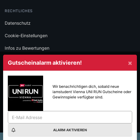
RECHTLICHES
Datenschutz
Cookie-Einstellungen
Infos zu Bewertungen
AGB
×
Gutscheinalarm aktivieren!
Impressum
SOCIAL
Wir benachrichtigen dich, sobald neue
iamstudent Vienna UNI RUN
Gutscheine oder
Folge iamstudent und verpasse keine Deals mehr.
Gewinnspiele verfügbar sind.
ALARM AKTIVIEREN
Made with
in Vienna.
© 2026 High Five GmbH. Einfach mehr vom Studium.
×
chen im WOWGUST: 8€ sparen & 40€ Gift Card gewinnen!
Frequ