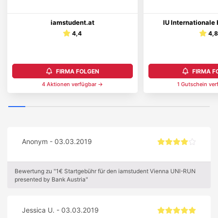
iamstudent.at
IU International
4,4
4,
FIRMA FOLGEN
FIRMA F
4
Aktionen
verfügbar →
1
Gutschein
ver
Anonym - 03.03.2019
Bewertung zu "1€ Startgebühr für den iamstudent Vienna UNI-RUN
presented by Bank Austria"
Jessica U. - 03.03.2019