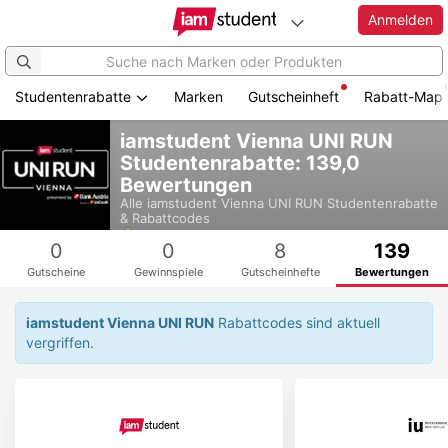
Anmelden
Studentenrabatte
Marken
Gutscheinheft
Rabatt-Map
Zum
iamstudent Vienna UNI RUN
Hauptinhalt
Studentenrabatte: 139,0
springen
Bewertungen
Alle
iamstudent Vienna UNI RUN
Studentenrabatte
& Rabattcodes
4,9
0
0
8
139
Gutscheine
Gewinnspiele
Gutscheinhefte
Bewertungen
iamstudent Vienna UNI RUN
Rabattcodes sind aktuell
vergriffen.