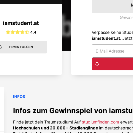
Gewinn
iamstudent.at
Verpasse keine Stud
4,4
iamstudent.at
. Jetz
FIRMA FOLGEN
INFOS
Infos zum Gewinnspiel von
iamstu
Finde jetzt dein Traumstudium! Auf
studiumfinden.com
erwart
Hochschulen und 20.000+ Studiengänge
im deutschsprac