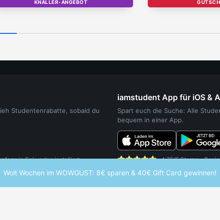
KNALLER-ANGEBOT
TOP
GUTSCH
iamstudent App für iOS & 
sieh Studentenrabatte, sobald du
Spart euch die Suche: Alle Stud
bequem in einer App.
orm in Sekunden installiert.
4,75/5 Sterne - Basie
Wolt Wochen im WOWGUST: 8€ sparen & 40€ Gift Card gewinnen!
UDENTEN
WEITERE SERVICES