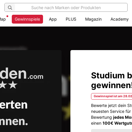
Map
Gewinnspiele
App
PLUS
Magazin
Academy
Studium 
gewinnen
Gewinnspiel ist am 28.0
Bewerte jetzt dein S
neuesten Service für 
Bewertung
jedes Mon
einen
100€ Wertguts