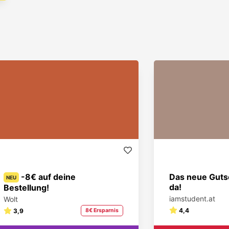
-8€ auf deine
Das neue Gutsc
NEU
da!
Bestellung!
iamstudent.at
Wolt
4,4
3,9
8€ Ersparnis