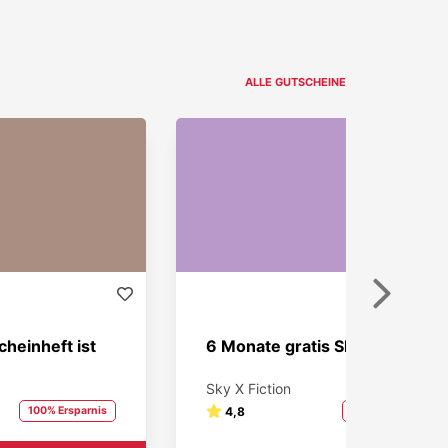
ALLE GUTSCHEINE
Weiter
heinheft ist
6 Monate gratis Sky X Fiction!
Sky X Fiction
100% Ersparnis
4,8
100% Ersparnis