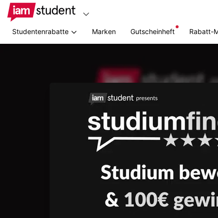
Studentenrabatte
Marken
Gutscheinheft
Rabatt-
Zum
Hauptinhalt
springen