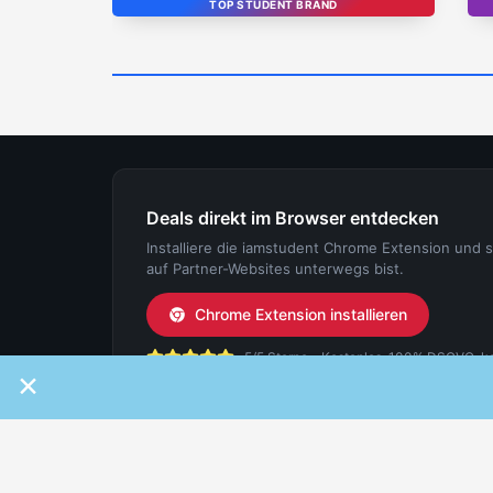
TOP STUDENT BRAND
Deals direkt im Browser entdecken
Installiere die iamstudent Chrome Extension und 
auf Partner-Websites unterwegs bist.
Chrome Extension installieren
5/5 Sterne - Kostenlos, 100% DSGVO-konf
×
IAMSTUDENT
FÜR ST