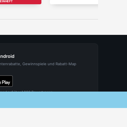
EINHEFT
Android
entenrabatte, Gewinnspiele und Rabatt-Map
rend auf über 1.000 Bewertungen.
FÜR PARTNER