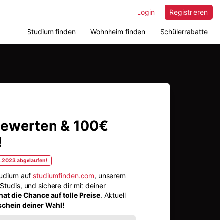
Login
Registrieren
Studium finden
Wohnheim finden
Schülerrabatte
bewerten & 100€
!
2.2023 abgelaufen!
tudium auf
studiumfinden.com
, unserem
Studis, und sichere dir mit deiner
at die Chance auf tolle Preise
. Aktuell
chein deiner Wahl!