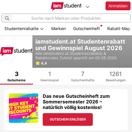
Anmelden
Studentenrabatte
Marken
Gutscheinheft
Rabatt-Map
Zum
iamstudent.at Studentenrabatt
Hauptinhalt
und Gewinnspiel August 2026
springen
Alle
iamstudent.at
Studentenrabatte &
Rabattcodes
Zuletzt geprüft am 09.08.2026.
4,4
3
1
7
1261
Gutscheine
Gewinnspiel
Gutscheinhefte
Bewertungen
Das neue Gutscheinheft zum
Sommersemester 2026 –
natürlich völlig kostenlos!
GUTSCHEIN EINLÖSEN