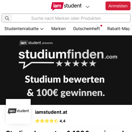
Anmelden
Studentenrabatte
Marken
Gutscheinheft
Rabatt-Map
Zum
Hauptinhalt
springen
iamstudent.at
4,4