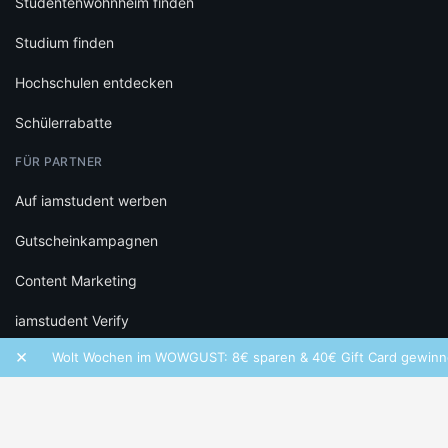
Studentenwohnheim finden
Studium finden
Hochschulen entdecken
Schülerrabatte
FÜR PARTNER
Auf iamstudent werben
Gutscheinkampagnen
Content Marketing
iamstudent Verify
×
Wolt Wochen im WOWGUST: 8€ sparen & 40€ Gift Card gewinnen!
RECHTLICHES
Datenschutz