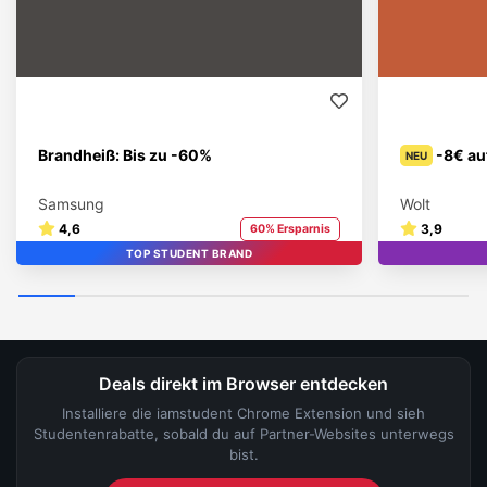
Brandheiß: Bis zu -60%
-8€ au
NEU
Samsung
Wolt
4,6
3,9
60% Ersparnis
TOP STUDENT BRAND
Deals direkt im Browser entdecken
Installiere die iamstudent Chrome Extension und sieh
Studentenrabatte, sobald du auf Partner-Websites unterwegs
bist.