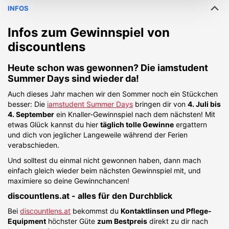
INFOS
Infos zum Gewinnspiel von
discountlens
Heute schon was gewonnen? Die iamstudent
Summer Days sind wieder da!
Auch dieses Jahr machen wir den Sommer noch ein Stückchen
besser: Die
iamstudent Summer Days
bringen dir von
4. Juli bis
4. September
ein Knaller-Gewinnspiel nach dem nächsten! Mit
etwas Glück kannst du hier
täglich tolle Gewinne
ergattern
und dich von jeglicher Langeweile während der Ferien
verabschieden.
Und solltest du einmal nicht gewonnen haben, dann mach
einfach gleich wieder beim nächsten Gewinnspiel mit, und
maximiere so deine Gewinnchancen!
discountlens.at - alles für den Durchblick
Bei
discountlens.at
bekommst du
Kontaktlinsen und Pflege-
Equipment
höchster Güte
zum Bestpreis
direkt zu dir nach