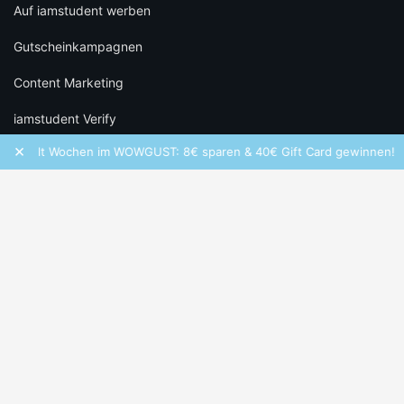
Auf iamstudent werben
Gutscheinkampagnen
Content Marketing
iamstudent Verify
×
Wolt Wochen im WOWGUST: 8€ sparen & 40€ Gift Card gewinnen!
RECHTLICHES
Datenschutz
Cookie-Einstellungen
Infos zu Bewertungen
AGB
Impressum