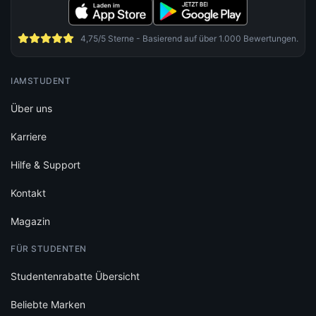
4,75/5 Sterne - Basierend auf über 1.000 Bewertungen.
IAMSTUDENT
Über uns
Karriere
Hilfe & Support
Kontakt
Magazin
FÜR STUDENTEN
Studentenrabatte Übersicht
Beliebte Marken