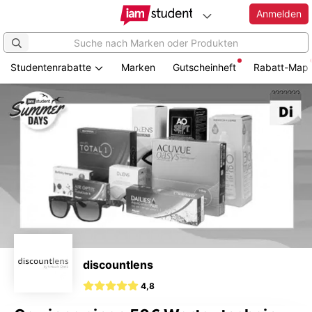
Anmelden
Studentenrabatte
Marken
Gutscheinheft
Rabatt-Map
Zum
Hauptinhalt
springen
discountlens
4,8