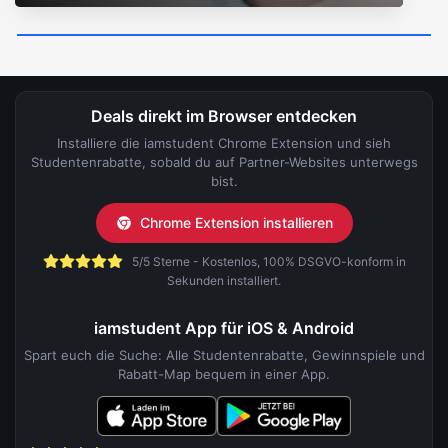
Deals direkt im Browser entdecken
Installiere die iamstudent Chrome Extension und sieh
Studentenrabatte, sobald du auf Partner-Websites unterwegs
bist.
Chrome Extension installieren
5/5 Sterne - Kostenlos, 100% DSGVO-konform in
Sekunden installiert.
iamstudent App für iOS & Android
Spart euch die Suche: Alle Studentenrabatte, Gewinnspiele und
Rabatt-Map bequem in einer App.