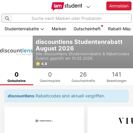
Anmelden
Studentenrabatte
Marken
Gutscheinheft
Rabatt-Map
Zum
discountlens Studentenrabatt
Hauptinhalt
August 2026
springen
Alle
discountlens
Studentenrabatte & Rabattcodes
Zuletzt geprüft am 10.02.2026.
4,8
0
0
26
141
Gutscheine
Gewinnspiele
Gutscheinhefte
Bewertungen
discountlens
Rabattcodes sind aktuell vergriffen.