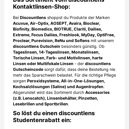
Kontaktlinsen-Shop:
Bei
Discountlens
shoppst du Produkte der Marken
Acuvue, Air-Optix, AOSEPT, Avaira, Bioclear,
Biofinity, Biomedics, BIOTRUE, Clariti, Dailies,
Extreme, Focus Dailies, Freshlook, MyDay, OptiFree,
Proclear, Purevision, ReNu und Soflens
mit unserem
discountlens Gutschein
besonders günstig. Ob
Tageslinsen, 14-Tageslinsen, Monatslinsen,
Torische Linsen, Farb- und Motivlinsen, harte
Linsen oder Multifokale Linsen
- der
discountlens
Gutscheincode
sorgt dafür, dass deine Bestellung nie
mehr das Sparschwein belastet. Für die richtige Pflege
sorgen
Peroxidsysteme, All-in-One-Lösungen,
Kochsalzlösungen (Saline) und Augentropfen
.
Abgerundet wird das Sortiment durch
Accessories
(z.B. Lenscatch), Linsenbehälter, Pinzetten,
Lesebrillen und Sportbrillen
.
So löst du einen discountlens
Studentenrabatt ein: