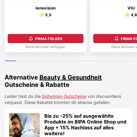
lensvision
VIU
5,0
4,
FIRMA FOLGEN
FIRMA F
Keine Aktionen verfügbar
Keine Aktionen 
Alternative
Beauty & Gesundheit
Gutscheine & Rabatte
Leider hast du die
bisherigen Gutscheine
von
discountlens
verpasst. Diese Rabatte könnten dir ebenso gefallen.
Bis zu -25% auf ausgewählte
Produkte im BIPA Online Shop und
App + 15% Nachlass auf alles
weitere!