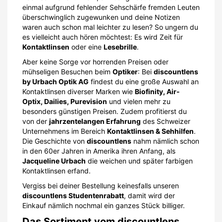
einmal aufgrund fehlender Sehschärfe fremden Leuten
überschwinglich zugewunken und deine Notizen
waren auch schon mal leichter zu lesen? So ungern du
es vielleicht auch hören möchtest: Es wird Zeit für
Kontaktlinsen
oder eine
Lesebrille
.
Aber keine Sorge vor horrenden Preisen oder
mühseligen Besuchen beim
Optiker
: Bei
discountlens
by Urbach Optik AG
findest du eine große Auswahl an
Kontaktlinsen diverser Marken wie
Biofinity, Air-
Optix, Dailies, Purevision
und vielen mehr zu
besonders günstigen Preisen. Zudem profitierst du
von der
jahrzentelangen Erfahrung
des Schweizer
Unternehmens im Bereich
Kontaktlinsen & Sehhilfen
.
Die Geschichte von
discountlens
nahm nämlich schon
in den 60er Jahren in Amerika ihren Anfang, als
Jacqueline Urbach
die weichen und später farbigen
Kontaktlinsen erfand.
Vergiss bei deiner Bestellung keinesfalls unseren
discountlens Studentenrabatt
, damit wird der
Einkauf nämlich nochmal ein ganzes Stück billiger.
Das Sortiment vom discountlens