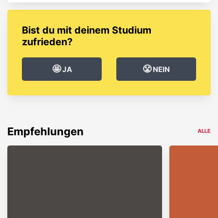
Bist du mit deinem Studium
zufrieden?
🤩
😤
JA
NEIN
Empfehlungen
ALLE