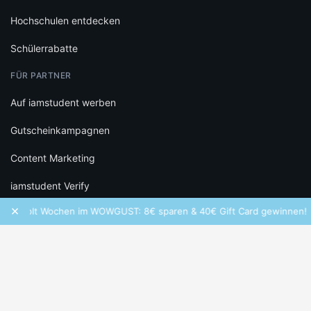
Hochschulen entdecken
Schülerrabatte
FÜR PARTNER
Auf iamstudent werben
Gutscheinkampagnen
Content Marketing
iamstudent Verify
×
Wolt Wochen im WOWGUST: 8€ sparen & 40€ Gift Card gewinnen!
RECHTLICHES
Datenschutz
Cookie-Einstellungen