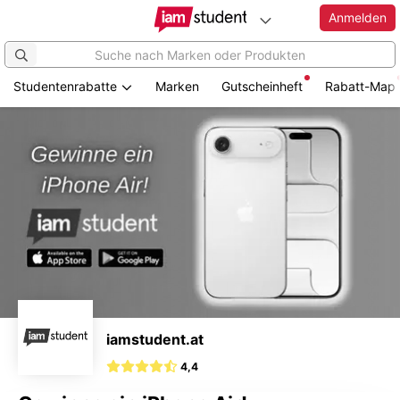
Anmelden
Studentenrabatte
Marken
Gutscheinheft
Rabatt-Map
Zum
Hauptinhalt
springen
iamstudent.at
4,4