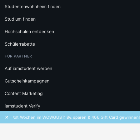
Studentenwohnheim finden
Studium finden
Hochschulen entdecken
Schülerrabatte
FÜR PARTNER
Auf iamstudent werben
Gutscheinkampagnen
Content Marketing
iamstudent Verify
×
Wolt Wochen im WOWGUST: 8€ sparen & 40€ Gift Card gewinnen!
RECHTLICHES