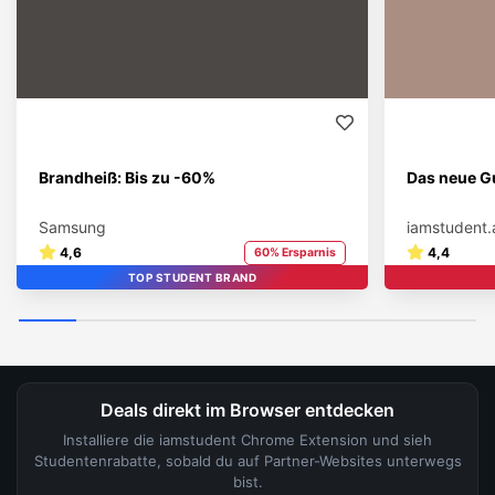
Brandheiß: Bis zu -60%
Das neue Gu
Samsung
iamstudent.
4,6
4,4
60% Ersparnis
TOP STUDENT BRAND
Deals direkt im Browser entdecken
Installiere die iamstudent Chrome Extension und sieh
Studentenrabatte, sobald du auf Partner-Websites unterwegs
bist.