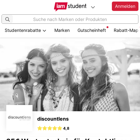
Anmelden
Studentenrabatte
Marken
Gutscheinheft
Rabatt-Map
Zum
Hauptinhalt
springen
discountlens
4,8