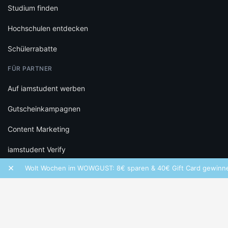
Studium finden
Hochschulen entdecken
Schülerrabatte
FÜR PARTNER
Auf iamstudent werben
Gutscheinkampagnen
Content Marketing
iamstudent Verify
×
Wolt Wochen im WOWGUST: 8€ sparen & 40€ Gift Card gewinnen!
RECHTLICHES
Datenschutz