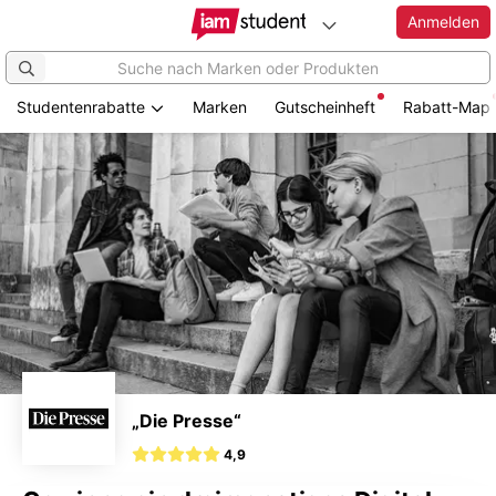
Anmelden
Studentenrabatte
Marken
Gutscheinheft
Rabatt-Map
Zum
Hauptinhalt
springen
„Die Presse“
4,9