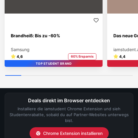
Brandheiß: Bis zu -60%
Das neue Gu
Samsung
iamstudent.
4,6
4,4
60% Ersparnis
TOP STUDENT BRAND
Deals direkt im Browser entdecken
Installiere die iamstudent Chrome Extension und sieh
Studentenrabatte, sobald du auf Partner-Websites unterwegs
bist.
Chrome Extension installieren