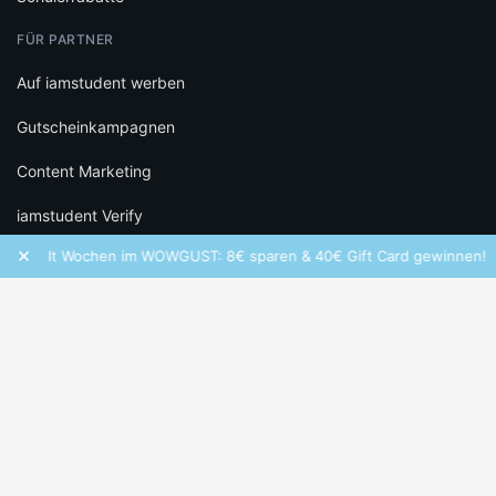
FÜR PARTNER
Auf iamstudent werben
Gutscheinkampagnen
Content Marketing
iamstudent Verify
×
Wolt Wochen im WOWGUST: 8€ sparen & 40€ Gift Card gewinnen!
RECHTLICHES
Datenschutz
Cookie-Einstellungen
Infos zu Bewertungen
AGB