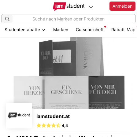
Anmelden
Studentenrabatte
Marken
Gutscheinheft
Rabatt-Map
Zum
Hauptinhalt
springen
iamstudent.at
4,4