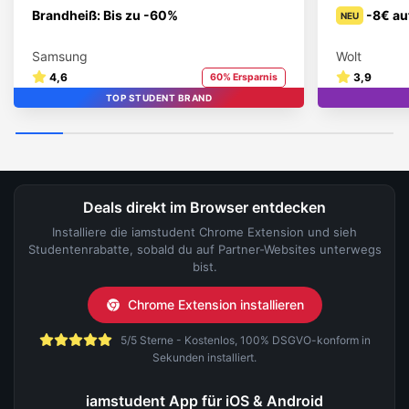
Brandheiß: Bis zu -60%
-8€ au
NEU
Samsung
Wolt
4,6
3,9
60% Ersparnis
TOP STUDENT BRAND
Deals direkt im Browser entdecken
Installiere die iamstudent Chrome Extension und sieh
Studentenrabatte, sobald du auf Partner-Websites unterwegs
bist.
Chrome Extension installieren
5/5 Sterne - Kostenlos, 100% DSGVO-konform in
Sekunden installiert.
iamstudent App für iOS & Android