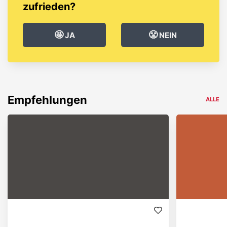
zufrieden?
🤩
😤
JA
NEIN
Empfehlungen
ALLE