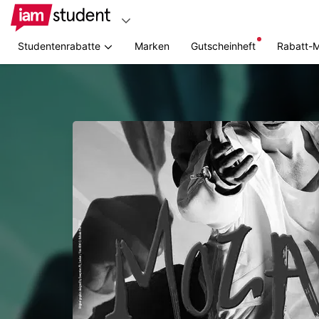
Studentenrabatte
Marken
Gutscheinheft
Rabatt-
Zum
Hauptinhalt
springen