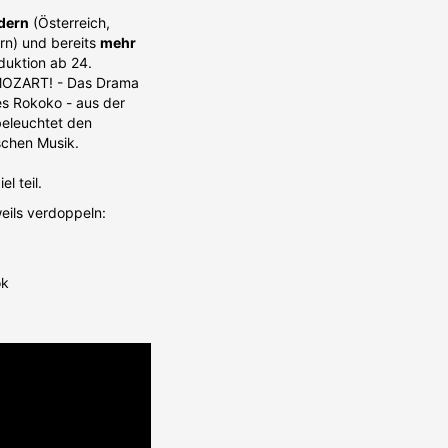
dern
(Österreich,
rn) und bereits
mehr
duktion ab 24.
 MOZART! - Das Drama
s Rokoko - aus der
beleuchtet den
schen Musik.
l teil.
eils verdoppeln:
ok