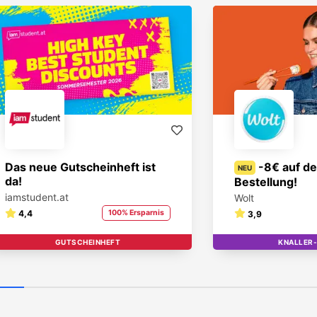
Das neue Gutscheinheft ist
-8€ auf de
NEU
da!
Bestellung!
iamstudent.at
Wolt
4,4
100% Ersparnis
3,9
GUTSCHEINHEFT
KNALLER
T