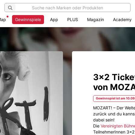
Map
Gewinnspiele
App
PLUS
Magazin
Academy
3x2 Ticke
von MOZA
Gewinnspiel ist am 10.09
MOZART! – Der Welter
zurück und du kannst 
dabei sein!
Die
Vereinigten Bühn
TeilnehmerInnen 3x2 