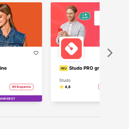
Weiter
ine
Studo PRO gratis
NEU
Studo
4,8
100% Ersparnis
8€ Ersparnis
-ANGEBOT
OP