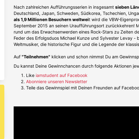
Nach zahlreichen Aufführungsserien in insgesamt
sieben Län
Deutschland, Japan, Schweden, Südkorea, Tschechien, Unga
als 1,9 Millionen Besuchern weltwei
t wird die VBW-Eigenpro
September 2015 an seinen Uraufführungsort zurückkehren!
rund um das Erwachsenwerden eines Rock-Stars zu Zeiten de
Feder des Erfolgsduos Michael Kunze und Sylvester Levay - 
Weltmusiker, die historische Figur und die Legende der klassi
Auf
"Teilnehmen"
klicken und schon nimmst Du am Gewinnspie
Du kannst Deine Gewinnchancen durch folgende Aktionen jew
Like
iamstudent auf Facebook
Abonniere unseren Newsletter
Teile das Gewinnspiel mit Deinen Freunden auf Facebo