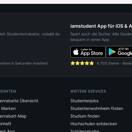
iamstudent App für iOS & 
sieh Studentenrabatte, sobald du
Spart euch die Suche: Alle Stud
bequem in einer App.
orm in Sekunden installiert.
4,75/5 Sterne - Basie
UDENTEN
WEITERE SERVICES
enrabatte Übersicht
Studentenjobs
e Marken
Studentenwohnheim finden
enrabatt-Map
Studium finden
inheft
Hochschulen entdecken
ent App
Schülerrabatte