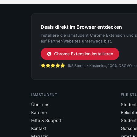
Deals direkt im Browser entdecken
Installiere die iamstudent Chrome Extension und 
auf Partner-Websites unterwegs bist.
Chrome Extension installieren
5/5 Sterne - Kostenlos, 100% DSGVO-konf
IAMSTUDENT
FÜR ST
Über uns
Student
Karriere
Beliebt
Hilfe & Support
Student
Kontakt
Gutsche
Magazin
iamstud