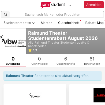
Anmelden
Studentenrabatte
Marken
Gutscheinheft
Rabatt-Map
Zum
Raimund Theater
Hauptinhalt
Studentenrabatt August 2026
springen
Alle
Raimund Theater
Studentenrabatte &
Rabattcodes
4,7
0
0
6
61
Gutscheine
Gewinnspiele
Gutscheinhefte
Bewertungen
Raimund Theater
Rabattcodes sind aktuell vergriffen.