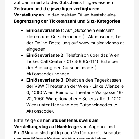
auf den innerhalb des Gutscheins hingewiesenen
Zeitraum
und die
jeweiligen verfügbaren
Vorstellungen
. In den meisten Fällen besteht eine
Begrenzung der Ticketanzahl und Sitz-Kategorien
.
Einlösevariante 1
: Auf „Gutschein einlösen“
klicken und Gutscheincode (= Aktionscode) bei
der Online-Bestellung auf www.musicalvienna.at
eingeben.
Einlösevariante 2
: Telefonisch über das Wien
Ticket Call Center ( 01/588 85-111). Bitte bei
der Buchung den Gutscheincode (=
Aktionscode) nennen.
Einlösevariante 3
: Direkt an den Tageskassen
der VBW (Theater an der Wien - Linke Wienzeile
6, 1060 Wien; Raimund Theater – Wallgasse 18-
20, 1060 Wien; Ronacher – Seilerstätte 9, 1010
Wien) unter Nennung des Gutscheincodes (=
Aktionscode).
Bitte zeige deinen
Studentenausweis am
Vorstellungstag auf Nachfrage
vor. Angebot und
Ermäßigung sind gültig nach Verfügbarkeit. Ausgabe
von ermäßigten Karten nicht zu gewerblichen