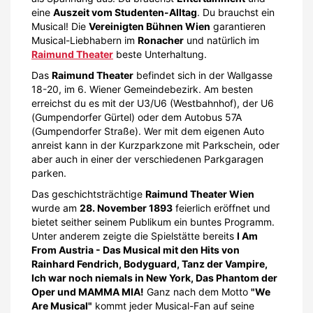
eine
Auszeit vom Studenten-Alltag
. Du brauchst ein
Musical! Die
Vereinigten Bühnen Wien
garantieren
Musical-Liebhabern im
Ronacher
und natürlich im
Raimund Theater
beste Unterhaltung.
Das
Raimund Theater
befindet sich in der Wallgasse
18-20, im 6. Wiener Gemeindebezirk. Am besten
erreichst du es mit der U3/U6 (Westbahnhof), der U6
(Gumpendorfer Gürtel) oder dem Autobus 57A
(Gumpendorfer Straße). Wer mit dem eigenen Auto
anreist kann in der Kurzparkzone mit Parkschein, oder
aber auch in einer der verschiedenen Parkgaragen
parken.
Das geschichtsträchtige
Raimund Theater Wien
wurde am
28. November 1893
feierlich eröffnet und
bietet seither seinem Publikum ein buntes Programm.
Unter anderem zeigte die Spielstätte bereits
I Am
From Austria - Das Musical mit den Hits von
Rainhard Fendrich, Bodyguard, Tanz der Vampire,
Ich war noch niemals in New York, Das Phantom der
Oper und MAMMA MIA!
Ganz nach dem Motto
"We
Are Musical"
kommt jeder Musical-Fan auf seine