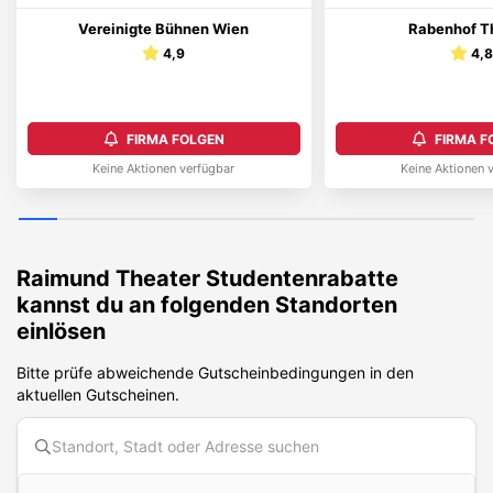
Vereinigte Bühnen Wien
Rabenhof T
4,9
4,
FIRMA FOLGEN
FIRMA F
Keine Aktionen verfügbar
Keine Aktionen 
Raimund Theater
Studentenrabatte
kannst du an folgenden Standorten
einlösen
Bitte prüfe abweichende Gutscheinbedingungen in den
aktuellen Gutscheinen.