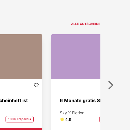
ALLE GUTSCHEINE
Weiter
heinheft ist
6 Monate gratis Sky X Fiction!
Sky X Fiction
100% Ersparnis
4,8
100% Ersparnis