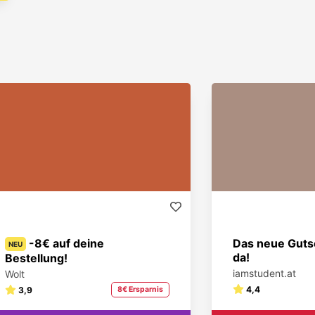
-8€ auf deine
Das neue Gutsc
NEU
da!
Bestellung!
iamstudent.at
Wolt
4,4
3,9
8€ Ersparnis