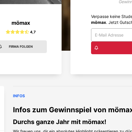
Gewinn
Verpasse keine Stud
mömax
mömax
. Jetzt Gutsc
4,7
FIRMA FOLGEN
INFOS
Infos zum Gewinnspiel von
möma
Durchs ganze Jahr mit mömax!
Wir freuen uns, dir ein absolutes Highlight präsentieren zu d