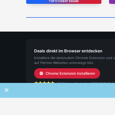
TOP STUDENT BRAND
Deals direkt im Browser entdecken
Installiere die iamstudent Chrome Extension und 
auf Partner-Websites unterwegs bist.
Chrome Extension installieren
5/5 Sterne - Kostenlos, 100% DSGVO-konf
×
IAMSTUDENT
FÜR ST