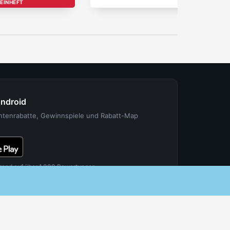
EINHEFT
Android
entenrabatte, Gewinnspiele und Rabatt-Map
rend auf über 1.000 Bewertungen.
FÜR PARTNER