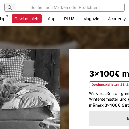
Map
Gewinnspiele
App
PLUS
Magazin
Academy
3x100€ m
Gewinnspiel ist am 29.12
Wir versüßen dir ge
Wintersemester und
mömax 3x100€ Gutsc