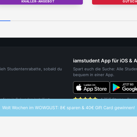
KNALLER-ANGEBOT
TOP
GUTSCH
iamstudent App für iOS & 
sieh Studentenrabatte, sobald du
Spart euch die Suche: Alle Stud
bequem in einer App.
orm in Sekunden installiert.
4,75/5 Sterne - Basie
Wolt Wochen im WOWGUST: 8€ sparen & 40€ Gift Card gewinnen!
UDENTEN
WEITERE SERVICES