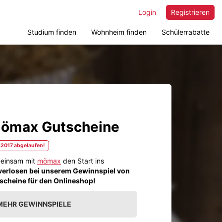
Login
Registrieren
Studium finden
Wohnheim finden
Schülerrabatte
ömax Gutscheine
.2017 abgelaufen!
meinsam mit
mömax
den Start ins
verlosen bei unserem Gewinnspiel von
heine für den Onlineshop!
MEHR GEWINNSPIELE