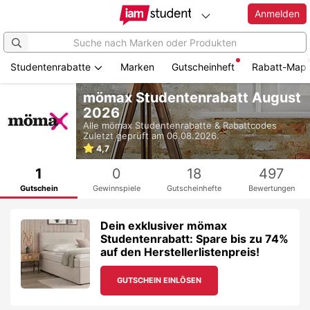
Anmelden
Studentenrabatte
Marken
Gutscheinheft
Rabatt-Map
Zum
mömax Studentenrabatt August
Hauptinhalt
2026
springen
Alle
mömax
Studentenrabatte & Rabattcodes
Zuletzt geprüft am 06.08.2026.
4,7
1
0
18
497
Gutschein
Gewinnspiele
Gutscheinhefte
Bewertungen
Dein exklusiver mömax
Studentenrabatt: Spare bis zu 74%
auf den Herstellerlistenpreis!
GUTSCHEIN EINLÖSEN