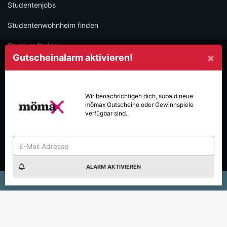
Studentenjobs
Studentenwohnheim finden
Studium finden
×
Gutscheinalarm aktivieren!
Hochschulen entdecken
Schülerrabatte
Wir benachrichtigen dich, sobald neue
mömax
Gutscheine oder Gewinnspiele
FÜR PARTNER
verfügbar sind.
Auf iamstudent werben
Gutscheinkampagnen
Content Marketing
ALARM AKTIVIEREN
×
m WOWGUST: 8€ sparen & 40€ Gift Card gewinnen!
Frequency i
iamstudent Verify
RECHTLICHES