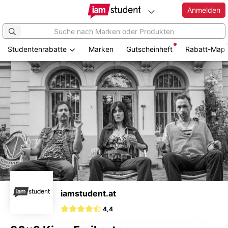
Anmelden
Studentenrabatte
Marken
Gutscheinheft
Rabatt-Map
Zum
Hauptinhalt
springen
iamstudent.at
4,4