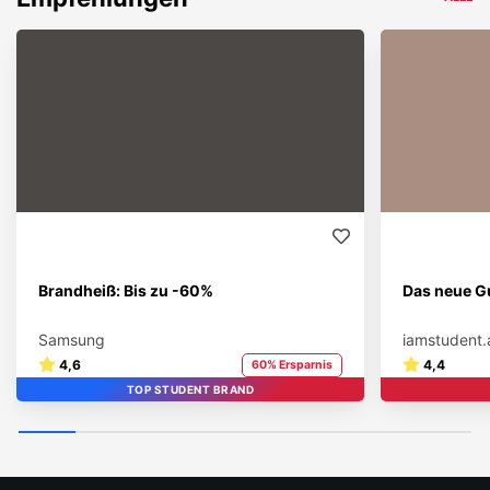
Brandheiß: Bis zu -60%
Das neue Gu
Samsung
iamstudent.
4,6
4,4
60% Ersparnis
TOP STUDENT BRAND