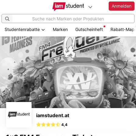
Anmelden
Studentenrabatte
Marken
Gutscheinheft
Rabatt-Map
Zum
Hauptinhalt
springen
iamstudent.at
4,4