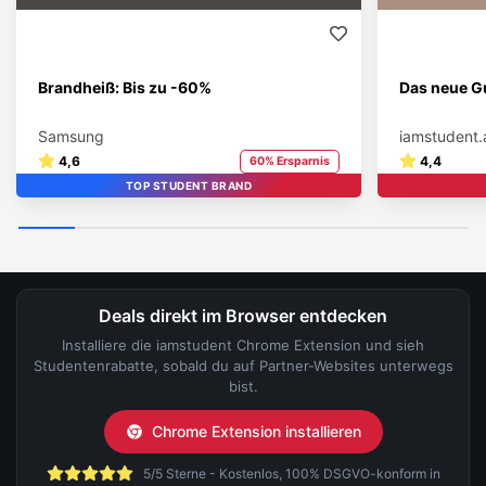
Brandheiß: Bis zu -60%
Das neue Gu
Samsung
iamstudent.
4,6
4,4
60% Ersparnis
TOP STUDENT BRAND
Deals direkt im Browser entdecken
Installiere die iamstudent Chrome Extension und sieh
Studentenrabatte, sobald du auf Partner-Websites unterwegs
bist.
Chrome Extension installieren
5/5 Sterne - Kostenlos, 100% DSGVO-konform in