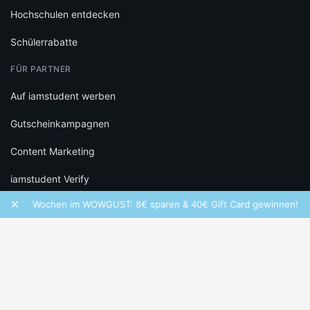
Hochschulen entdecken
Schülerrabatte
FÜR PARTNER
Auf iamstudent werben
Gutscheinkampagnen
Content Marketing
iamstudent Verify
×
olt Wochen im WOWGUST: 8€ sparen & 40€ Gift Card gewinnen!
RECHTLICHES
Datenschutz
Cookie-Einstellungen