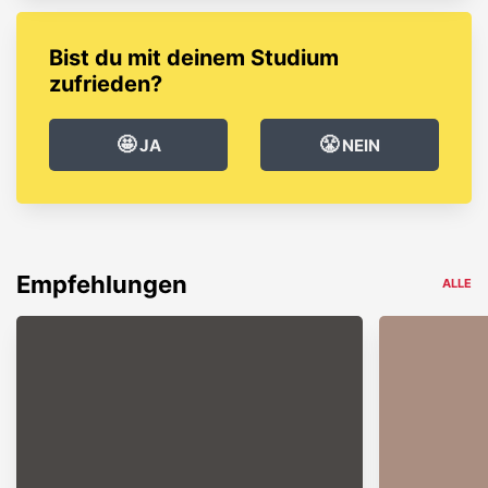
Bist du mit deinem Studium
zufrieden?
🤩
😤
JA
NEIN
Empfehlungen
ALLE