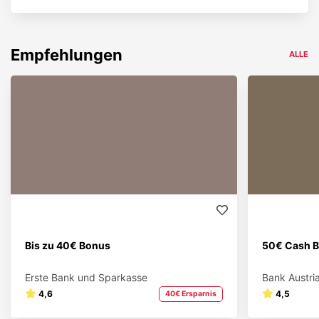
Empfehlungen
ALLE
Bis zu 40€ Bonus
50€ Cash B
Erste Bank und Sparkasse
Bank Austri
4,6
4,5
40€ Ersparnis