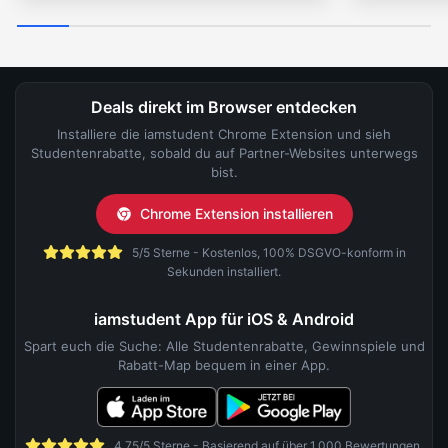
Deals direkt im Browser entdecken
Installiere die iamstudent Chrome Extension und sieh
Studentenrabatte, sobald du auf Partner-Websites unterwegs
bist.
Chrome Extension installieren
5/5 Sterne - Kostenlos, 100% DSGVO-konform in
Sekunden installiert.
iamstudent App für iOS & Android
Spart euch die Suche: Alle Studentenrabatte, Gewinnspiele und
Rabatt-Map bequem in einer App.
4,75/5 Sterne - Basierend auf über 1.000 Bewertungen.