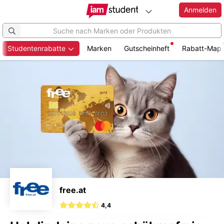
Anmelden
Studentenrabatte
Marken
Gutscheinheft
Rabatt-Map
Zum
Hauptinhalt
springen
free.at
4,4