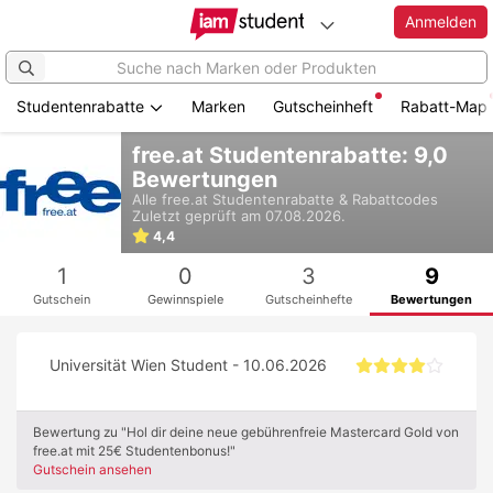
Anmelden
Studentenrabatte
Marken
Gutscheinheft
Rabatt-Map
Zum
free.at Studentenrabatte: 9,0
Hauptinhalt
Bewertungen
springen
Alle
free.at
Studentenrabatte & Rabattcodes
Zuletzt geprüft am 07.08.2026.
4,4
1
0
3
9
Gutschein
Gewinnspiele
Gutscheinhefte
Bewertungen
Universität Wien Student - 10.06.2026
Bewertung zu "Hol dir deine neue gebührenfreie Mastercard Gold von
free.at mit 25€ Studentenbonus!"
Gutschein ansehen