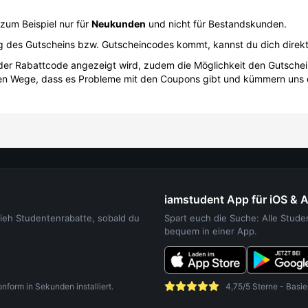
zum Beispiel nur für
Neukunden
und nicht für Bestandskunden.
ung des Gutscheins bzw. Gutscheincodes kommt, kannst du dich direk
o der Rabattcode angezeigt wird, zudem die Möglichkeit den Gutsche
sten Wege, dass es Probleme mit den Coupons gibt und kümmern uns
iamstudent App für iOS & 
sieh Studentenrabatte, sobald du
Spart euch die Suche: Alle Stud
bequem in einer App.
orm in Sekunden installiert.
4,75/5 Sterne - Basie