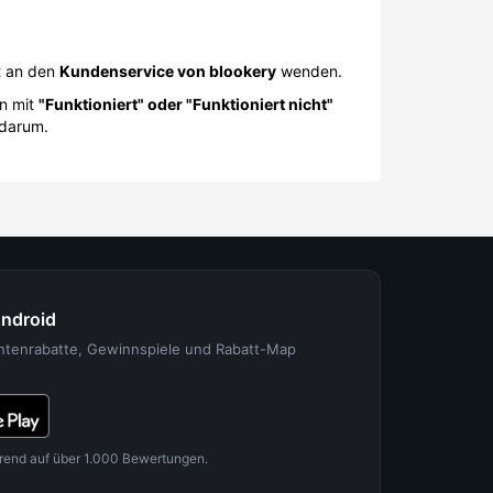
t an den
Kundenservice von blookery
wenden.
in mit
"Funktioniert" oder "Funktioniert nicht"
 darum.
Android
entenrabatte, Gewinnspiele und Rabatt-Map
rend auf über 1.000 Bewertungen.