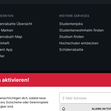
UDENTEN
WEITERE SERVICES
enrabatte Übersicht
Studentenjobs
e Marken
Studentenwohnheim finden
enrabatt-Map
Studium finden
inheft
Hochschulen entdecken
ent App
Schülerrabatte
ter
aktivieren!
mstudent und verpasse keine Deals mehr.
benachrichtigen dich, sobald neue
kery
Gutscheine oder Gewinnspiele
gbar sind.
ALARM AKTIV