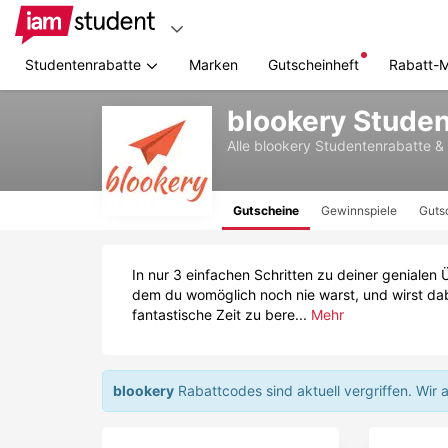
Studentenrabatte
Marken
Gutscheinheft
Rabatt-
Zum
blookery Stude
Hauptinhalt
springen
Alle
blookery
Studentenrabatte &
Gutscheine
Gewinnspiele
Guts
In nur 3 einfachen Schritten zu deiner genialen 
dem du womöglich noch nie warst, und wirst dabei
fantastische Zeit zu bere...
Mehr
blookery
Rabattcodes sind aktuell vergriffen.
Wir 