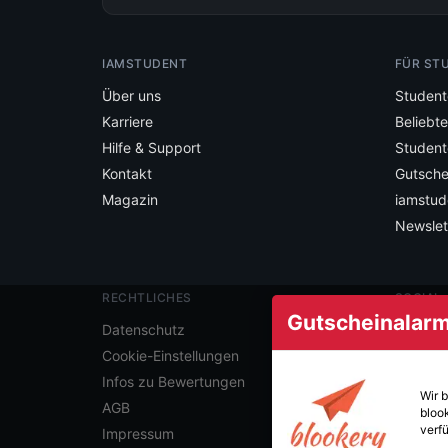
IAMSTUDENT
FÜR ST
Über uns
Student
Karriere
Beliebt
Hilfe & Support
Student
Kontakt
Gutsche
Magazin
iamstud
Newslet
RECHTLICHES
SOCIAL
Gutscheinalarm 
Folge ia
Datenschutz
Cookie-Einstellungen
Infos zu Bewertungen
Wir 
AGB
bloo
verfü
Impressum