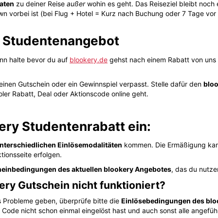
daten
zu deiner Reise
außer
wohin es geht. Das Reiseziel bleibt noch
 vorbei ist (bei Flug + Hotel = Kurz nach Buchung oder 7 Tage vor A
y Studentenangebot
ann halte bevor du auf
blookery.de
gehst nach einem Rabatt von uns 
einen Gutschein oder ein Gewinnspiel verpasst. Stelle dafür den
bloo
ler Rabatt, Deal oder Aktionscode online geht.
ery Studentenrabatt ein:
nterschiedlichen Einlösemodalitäten
kommen. Die Ermäßigung kann
tionsseite erfolgen.
einbedingungen des aktuellen blookery Angebotes
, das du nutze
ery Gutschein nicht funktioniert?
ts Probleme geben, überprüfe bitte die
Einlösebedingungen des blo
n Code nicht schon einmal eingelöst hast und auch sonst alle angefü