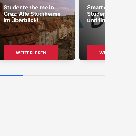
Studentenheime in
Smart durchs Stu
Graz: Alle Studiheime
Studentenheim s
im Überblick!
und finden mit Do
WEITERLESEN
WEITERLESEN