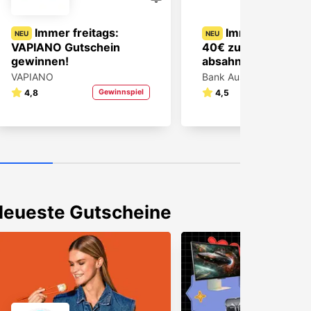
Immer freitags:
Immer mittwoc
NEU
NEU
VAPIANO Gutschein
40€ zum Shoppen
gewinnen!
absahnen!
VAPIANO
Bank Austria
4,8
Gewinnspiel
4,5
Gewin
Neueste Gutscheine