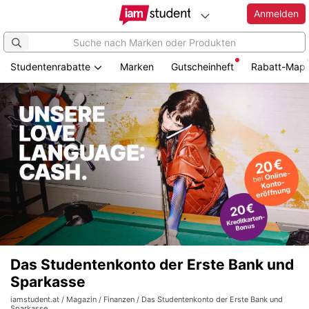
Anmelden
Studentenrabatte
Marken
Gutscheinheft
Rabatt-Map
Das Studentenkonto der Erste Bank und
Sparkasse
iamstudent.at
/
Magazin
/
Finanzen
/ Das Studentenkonto der Erste Bank und
Sparkasse