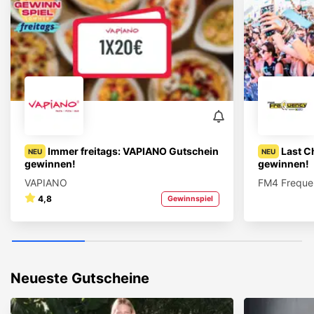
Immer freitags: VAPIANO Gutschein
Last C
NEU
NEU
gewinnen!
gewinnen!
VAPIANO
FM4 Frequen
4,8
Gewinnspiel
Neueste Gutscheine