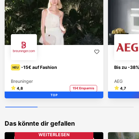
-15€ auf Fashion
Bis zu -38%
NEU
Breuninger
AEG
4,8
4,7
15€ Ersparnis
TOP
Das könnte dir gefallen
WEITERLESEN
Wohnen
Keine Lust auf Standard-Deko