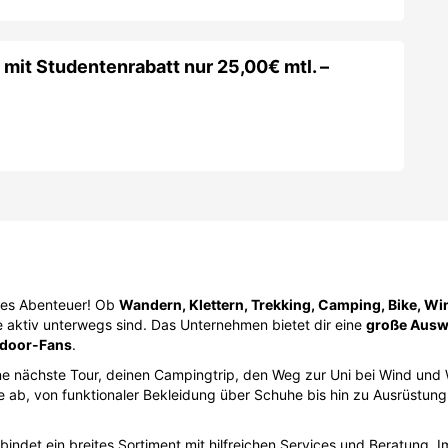
 mit Studentenrabatt nur 25,00€ mtl. –
stes Abenteuer! Ob
Wandern, Klettern, Trekking, Camping, Bike, Wi
ne aktiv unterwegs sind. Das Unternehmen bietet dir eine
große Auswa
tdoor-Fans
.
eine nächste Tour, deinen Campingtrip, den Weg zur Uni bei Wind un
 ab, von funktionaler Bekleidung über Schuhe bis hin zu Ausrüstung 
indet ein breites Sortiment mit hilfreichen Services und Beratung. I