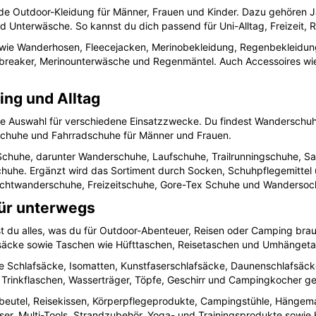
de Outdoor-Kleidung für Männer, Frauen und Kinder. Dazu gehören Jac
Unterwäsche. So kannst du dich passend für Uni-Alltag, Freizeit, R
s wie Wanderhosen, Fleecejacken, Merinobekleidung, Regenbekleidun
breaker, Merinounterwäsche und Regenmäntel. Auch Accessoires wi
ing und Alltag
e Auswahl für verschiedene Einsatzzwecke. Du findest Wanderschuh
schuhe und Fahrradschuhe für Männer und Frauen.
-Schuhe, darunter Wanderschuhe, Laufschuhe, Trailrunningschuhe, S
huhe. Ergänzt wird das Sortiment durch Socken, Schuhpflegemittel 
eichtwanderschuhe, Freizeitschuhe, Gore-Tex Schuhe und Wandersoc
ür unterwegs
t du alles, was du für Outdoor-Abenteuer, Reisen oder Camping br
äcke sowie Taschen wie Hüfttaschen, Reisetaschen und Umhängeta
 Schlafsäcke, Isomatten, Kunstfaserschlafsäcke, Daunenschlafsäck
Trinkflaschen, Wasserträger, Töpfe, Geschirr und Campingkocher ge
rbeutel, Reisekissen, Körperpflegeprodukte, Campingstühle, Hängem
er, Multi-Tools, Strandzubehör, Yoga- und Trainingsprodukte sowie