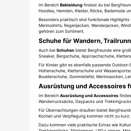
Im Bereich
Bekleidung
findest du bei Bergfreun
Hoodies, Hemden, Kleider, Röcke, Bademode und 
Besonders praktisch sind funktionale Highlight
Merinoshirts, Regenjacken, Wanderjacken, Wind
gehören zum Sortiment.
Schuhe für Wandern, Trailrunn
Auch bei
Schuhen
bietet Bergfreunde eine groß
Sneaker, Bergschuhe, Approachschuhe, Kletter
Für Kinder gibt es ebenfalls passende Outdoor
Hüttenschuhe, Kletterschuhe und Wassersportsc
Boulderschuhe, Gummistiefel, Merinosocken, L
Ausrüstung und Accessoires f
Im Bereich
Ausrüstung und Accessoires
findes
Wanderrucksäcke, Daypacks und Trekkingrucks
Für Übernachtungen draußen bietet Bergfreunde
Kochen und Verpflegung kommen nicht zu kurz: 
Dazu kommen viele praktische Extras wie Kultu
Trekkingstöcke, Stirnlampen, LED-Lampen, Mess